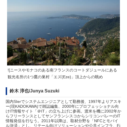
![ニースやモナコのある南フランスのコートダジュールにある
観光名所の1つ鷹の巣村「エズ(Eze)」頂上からの眺め
鈴木 淳也/Junya Suzuki
国内SIerでシステムエンジニアとして勤務後、1997年よりアスキ
ー(現KADOKAWA)で雑誌編集、2000年にプロフェッショナル向
けIT情報サイト「＠IT」の立ち上げに参画。渡米を機に2002年か
らフリーランスとしてサンフランシスコからシリコンバレーのIT
情報発信を行なう。2011年以降は、取材分野を「NFCとモバイ
ル決済」とし、リテール向けソリューションや公共インフラ、Fi