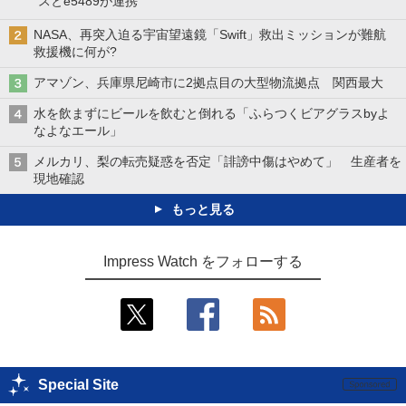
スとe5489が連携
NASA、再突入迫る宇宙望遠鏡「Swift」救出ミッションが難航
救援機に何が?
アマゾン、兵庫県尼崎市に2拠点目の大型物流拠点 関西最大
水を飲まずにビールを飲むと倒れる「ふらつくビアグラスbyよ
なよなエール」
メルカリ、梨の転売疑惑を否定「誹謗中傷はやめて」 生産者を
現地確認
もっと見る
Impress Watch をフォローする
Special Site