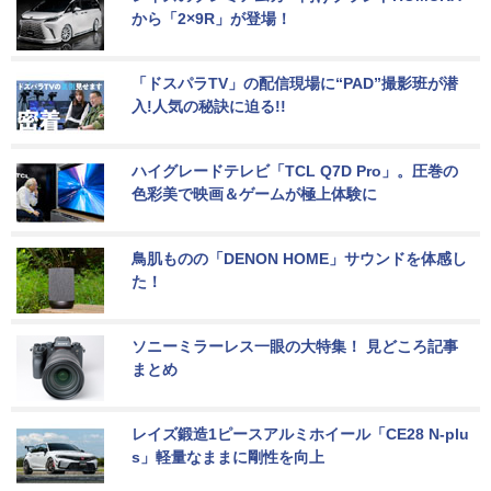
から「2×9R」が登場！
「ドスパラTV」の配信現場に“PAD”撮影班が潜
入!人気の秘訣に迫る!!
ハイグレードテレビ「TCL Q7D Pro」。圧巻の
色彩美で映画＆ゲームが極上体験に
鳥肌ものの「DENON HOME」サウンドを体感し
た！
ソニーミラーレス一眼の大特集！ 見どころ記事
まとめ
レイズ鍛造1ピースアルミホイール「CE28 N-plu
s」軽量なままに剛性を向上