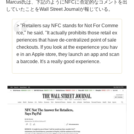
Marcus氏は、下記のようにNFCに否定的なコメントを出
していたことを
Wall Street Journalが報じて
いる。
> "Retailers say NFC stands for Not For Comme
rce," he said. "It actually prohibits those retail ex
periences that have de-centralized point of sale
checkouts. If you look at the experience you hav
e in an Apple store, they launch an app and scan
a barcode. It's a really good experience.