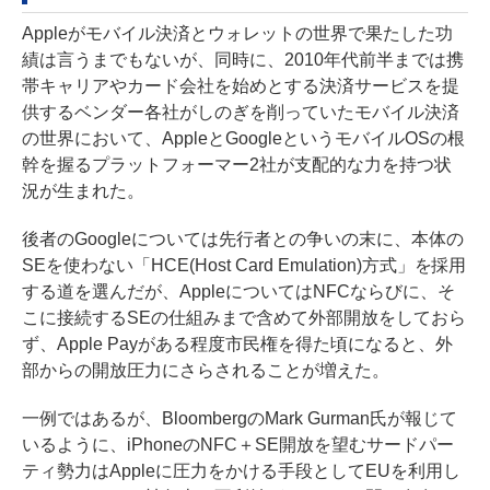
Appleがモバイル決済とウォレットの世界で果たした功
績
は言うまでもないが、同時に、2010年代前半までは携
帯キャリアやカード会社を始めとする決済サービスを提
供するベンダー各社がしのぎを削っていたモバイル決済
の世界において、AppleとGoogleというモバイルOSの根
幹を握るプラットフォーマー2社が支配的な力を持つ状
況が生まれた。
後者のGoogleについては先行者との争いの末に、本体の
SEを使わない「HCE(Host Card Emulation)方式」を採用
する道を選んだが、AppleについてはNFCならびに、そ
こに接続するSEの仕組みまで含めて外部開放をしておら
ず、Apple Payがある程度市民権を得た頃になると、外
部からの開放圧力にさらされることが増えた。
一例ではあるが、
BloombergのMark Gurman氏が報じて
いる
ように、iPhoneのNFC＋SE開放を望むサードパー
ティ勢力はAppleに圧力をかける手段としてEUを利用し