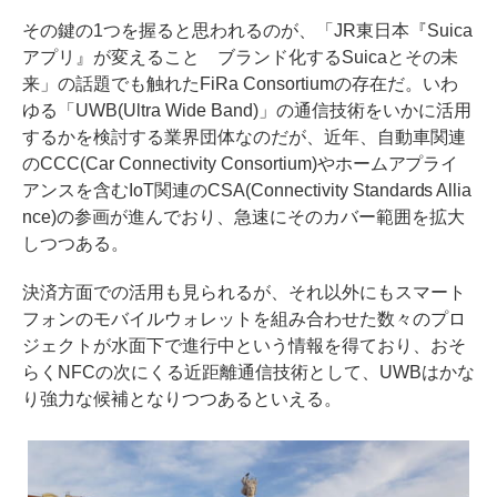
その鍵の1つを握ると思われるのが、
「JR東日本『Suica
アプリ』が変えること ブランド化するSuicaとその未
来」
の話題でも触れた
FiRa Consortium
の存在だ。いわ
ゆる「UWB(Ultra Wide Band)」の通信技術をいかに活用
するかを検討する業界団体なのだが、近年、自動車関連
の
CCC(Car Connectivity Consortium)
やホームアプライ
アンスを含むIoT関連の
CSA(Connectivity Standards Allia
nce)
の参画が進んでおり、急速にそのカバー範囲を拡大
しつつある。
決済方面での活用も見られる
が、それ以外にもスマート
フォンのモバイルウォレットを組み合わせた数々のプロ
ジェクトが水面下で進行中という情報を得ており、おそ
らくNFCの次にくる近距離通信技術として、UWBはかな
り強力な候補となりつつあるといえる。