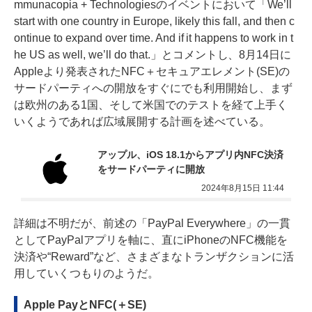
mmunacopia + Technologiesのイベントにおいて「We’ll
start with one country in Europe, likely this fall, and then c
ontinue to expand over time. And if it happens to work in t
he US as well, we’ll do that.」とコメントし、
8月14日に
Appleより発表されたNFC＋セキュアエレメント(SE)の
サードパーティへの開放
をすぐにでも利用開始し、まず
は欧州のある1国、そして米国でのテストを経て上手く
いくようであれば広域展開する計画を述べている。
アップル、iOS 18.1からアプリ内NFC決済
をサードパーティに開放
2024年8月15日 11:44
詳細は不明だが、前述の「PayPal Everywhere」の一貫
としてPayPalアプリを軸に、直にiPhoneのNFC機能を
決済や“Reward”など、さまざまなトランザクションに活
用していくつもりのようだ。
Apple PayとNFC(＋SE)