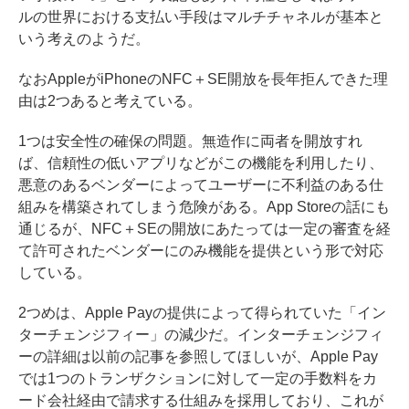
ルの世界における支払い手段はマルチチャネルが基本と
いう考えのようだ。
なおAppleがiPhoneのNFC＋SE開放を長年拒んできた理
由は2つあると考えている。
1つは安全性の確保の問題。無造作に両者を開放すれ
ば、信頼性の低いアプリなどがこの機能を利用したり、
悪意のあるベンダーによってユーザーに不利益のある仕
組みを構築されてしまう危険がある。App Storeの話にも
通じるが、NFC＋SEの開放にあたっては一定の審査を経
て許可されたベンダーにのみ機能を提供という形で対応
している。
2つめは、Apple Payの提供によって得られていた「イン
ターチェンジフィー」の減少だ。インターチェンジフィ
ーの詳細は
以前の記事を参照
してほしいが、Apple Pay
では1つのトランザクションに対して一定の手数料をカ
ード会社経由で請求する仕組みを採用しており、これが