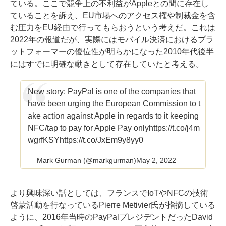
ている。ここで競争上の不利益がAppleとの間に存在し
ていることを訴え、EU市場へのアクセス権や制裁金を含
む圧力をEU経由で行ってもらおうという考えだ。これは
2022年の報道だが、実際にはモバイル決済におけるプラ
ットフォーマーの優位性が明らかになった2010年代後半
にはすでに明確な動きとして存在していたと考える。
New story: PayPal is one of the companies that
have been urging the European Commission to t
ake action against Apple in regards to it keeping
NFC/tap to pay for Apple Pay only
https://t.co/j4m
wgrfKSY
https://t.co/JxEm9y8yy0
— Mark Gurman (@markgurman)
May 2, 2022
より興味深い話としては、フランスでIoTやNFCの技術
啓蒙活動を行なっている
Pierre Metivier氏が指摘
している
ように、2016年当時のPayPalプレジデントだったDavid