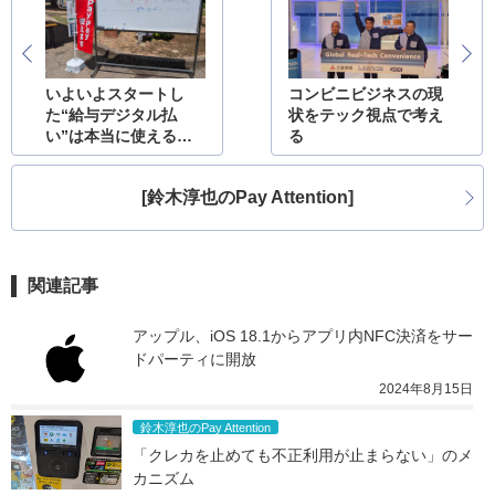
いよいよスタートし
コンビニビジネスの現
た“給与デジタル払
状をテック視点で考え
い”は本当に使えるの
る
か?
[鈴木淳也のPay Attention]
関連記事
アップル、iOS 18.1からアプリ内NFC決済をサー
ドパーティに開放
2024年8月15日
鈴木淳也のPay Attention
「クレカを止めても不正利用が止まらない」のメ
カニズム