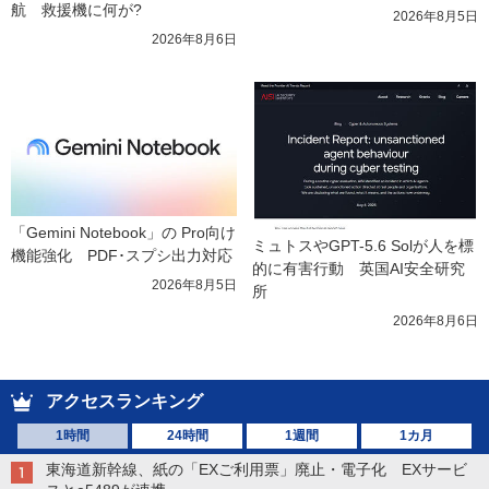
航　救援機に何が?
2026年8月5日
2026年8月6日
「Gemini Notebook」の Pro向け
ミュトスやGPT-5.6 Solが人を標
機能強化　PDF･スプシ出力対応
的に有害行動　英国AI安全研究
2026年8月5日
所
2026年8月6日
アクセスランキング
1時間
24時間
1週間
1カ月
東海道新幹線、紙の「EXご利用票」廃止・電子化 EXサービ