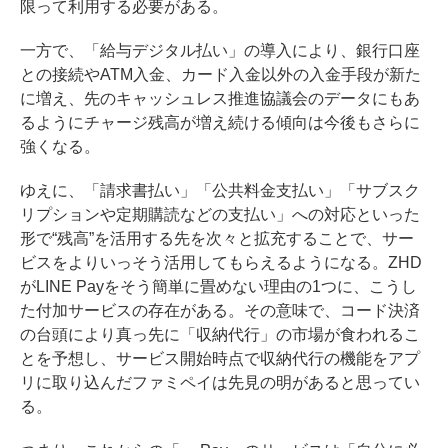
限って利用する必要がある。
一方で、
「給与デジタル払い」の導入
により、銀行口座
との接続やATM入金、カード入金以外の入金手段が新た
に増え、先のキャッシュレス推進協議会のデータにもあ
るようにチャージ残高が増え続ける傾向は今後もさらに
強くなる。
ゆえに、「請求書払い」「公共料金支払い」「サブスク
リプションや定期購読などの支払い」への対応といった
形で“残高”を活用する先を次々と拡充することで、サー
ビスをよりいっそう活用してもらえるようになる。ZHD
がLINE Payをそう簡単に畳めない理由の1つに、こうし
た付加サービスの存在がある。その意味で、コード決済
の台頭により真っ先に「収納代行」の市場が食われるこ
とを予想し、サービス開始時点で
収納代行の機能をアプ
リに取り込んだファミペイ
は先見の明があると思ってい
る。