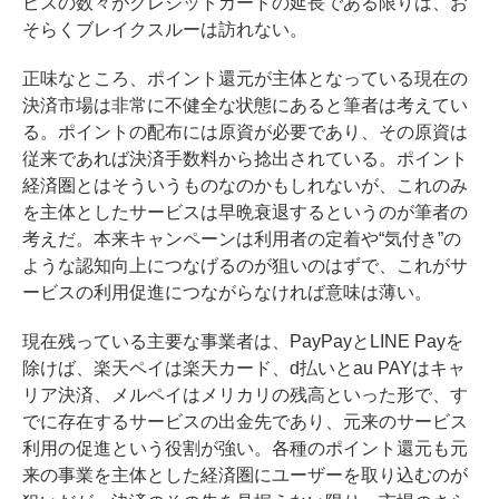
ビスの数々がクレジットカードの延長である限りは、お
そらくブレイクスルーは訪れない。
正味なところ、ポイント還元が主体となっている現在の
決済市場は非常に不健全な状態にあると筆者は考えてい
る。ポイントの配布には原資が必要であり、その原資は
従来であれば決済手数料から捻出されている。ポイント
経済圏とはそういうものなのかもしれないが、これのみ
を主体としたサービスは早晩衰退するというのが筆者の
考えだ。本来キャンペーンは利用者の定着や“気付き”の
ような認知向上につなげるのが狙いのはずで、これがサ
ービスの利用促進につながらなければ意味は薄い。
現在残っている主要な事業者は、PayPayとLINE Payを
除けば、楽天ペイは楽天カード、d払いとau PAYはキャ
リア決済、メルペイはメリカリの残高といった形で、す
でに存在するサービスの出金先であり、元来のサービス
利用の促進という役割が強い。各種のポイント還元も元
来の事業を主体とした経済圏にユーザーを取り込むのが