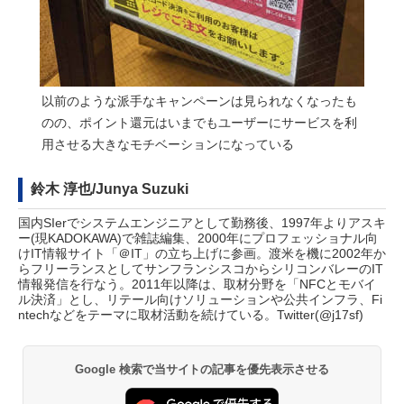
以前のような派手なキャンペーンは見られなくなったも
のの、ポイント還元はいまでもユーザーにサービスを利
用させる大きなモチベーションになっている
鈴木 淳也/Junya Suzuki
国内SIerでシステムエンジニアとして勤務後、1997年よりアスキ
ー(現KADOKAWA)で雑誌編集、2000年にプロフェッショナル向
けIT情報サイト「＠IT」の立ち上げに参画。渡米を機に2002年か
らフリーランスとしてサンフランシスコからシリコンバレーのIT
情報発信を行なう。2011年以降は、取材分野を「NFCとモバイ
ル決済」とし、リテール向けソリューションや公共インフラ、Fi
ntechなどをテーマに取材活動を続けている。Twitter(
@j17sf
)
Google 検索で当サイトの記事を優先表示させる