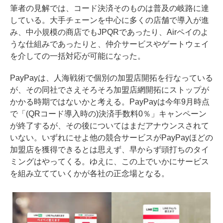
筆者の見解では、コード決済そのものは普及の岐路に達
している。大手チェーンを中心に多くの店舗で導入が進
み、中小規模の商店でも
JPQR
であったり、
Airペイ
のよ
うな仕組みであったりと、仲介サービスやゲートウェイ
を介しての一括対応が可能になった。
PayPayは、人海戦術で個別の加盟店開拓を行なっている
が、その同社でさえそろそろ加盟店網開拓にストップが
かかる時期ではないかと考える。PayPayは今年9月時点
で「(QRコード導入時の)決済手数料0％」キャンペーン
が終了するが、その後についてはまだアナウンスされて
いない。いずれにせよ他の競合サービスがPayPayほどの
加盟店を獲得できるとは思えず、早からず頭打ちのタイ
ミングはやってくる。ゆえに、この上でいかにサービス
を組み立てていくかが各社の正念場となる。