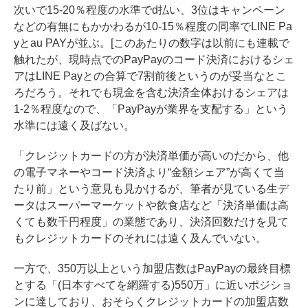
次いで15-20％程度の水準でd払い、3位はキャンペーン
などの有無にもかかわるが10-15％程度の同率でLINE Pa
yとau PAYが並ぶ。[このあたりの数字は以前にも
連載で
触れた
が、現時点でのPayPayのコード決済におけるシェ
アはLINE Payとの合算で7割前後というのが妥当なとこ
ろだろう。それでも現金を含む決済全体おけるシェアは
1-2％程度なので、「PayPayが業界を支配する」という
水準には遠く及ばない。
「クレジットカードの方が決済単価が高いのだから、他
の電子マネーやコード決済より“金額シェア”が高くて当
たり前」という意見も見かけるが、筆者が見ている生デ
ータはスーパーマーケットや飲食店など「決済単価は高
くても数千円程度」の業態であり、決済回数だけを見て
もクレジットカードのそれには遠く及んでいない。
一方で、350万以上という加盟店数はPayPayの最終目標
とする「(日本すべてを網羅する)550万」に近いポジショ
ンに達しており、おそらくクレジットカードの加盟店数