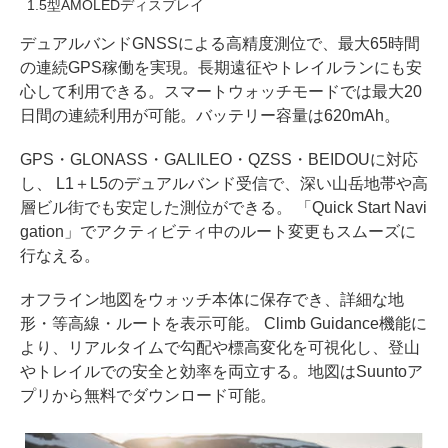
1.5型AMOLEDディスプレイ
デュアルバンドGNSSによる高精度測位で、最大65時間
の連続GPS稼働を実現。長期遠征やトレイルランにも安
心して利用できる。スマートウォッチモードでは最大20
日間の連続利用が可能。バッテリー容量は620mAh。
GPS・GLONASS・GALILEO・QZSS・BEIDOUに対応
し、 L1＋L5のデュアルバンド受信で、深い山岳地帯や高
層ビル街でも安定した測位ができる。 「Quick Start Navi
gation」でアクティビティ中のルート変更もスムーズに
行なえる。
オフライン地図をウォッチ本体に保存でき、詳細な地
形・等高線・ルートを表示可能。 Climb Guidance機能に
より、リアルタイムで勾配や標高変化を可視化し、登山
やトレイルでの安全と効率を両立する。地図はSuuntoア
プリから無料でダウンロード可能。