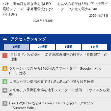
パナ、蛍光灯を置き換えるLED
お盆休み前半は8日に下り渋滞ピ
照明シリーズ　家庭用蛍光灯は2
ーク　中央道で最大45km
7年末終了
2026年8月8日
2026年7月30日
アクセスランキング
1時間
24時間
1週間
1カ月
名駅ヨドバシの誕生 名古屋駅再開発の行方と「期間限定」の
理由
グリーンハウスから1480円のスマートタグ Google「Find
Hub」対応
大胆なセブン提携の裏で進むPayPayの地道な経営改善
東京都、八重洲駐車場を地下シェルターに整備 ミサイルから避
難
Fire TVやEchoなどAmazonデバイスが安い アマゾン
「Summer Sale」