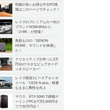
性能の良いお得な中古PC情
報はこのページでチェック！
レイズのプレミアムカー向け
ブランドHOMURAから
「2×9R」が登場！
鳥肌ものの「DENON
HOME」サウンドを体感し
た！
クリエイティブが作った2万
円台の“小さなピュアオーデ
ィオスピーカー”
レイズ鍛造1ピースアルミホ
イール「CE28 N-plus」軽量
なままに剛性を向上
マウス、RTX 5060 Ti搭載ゲ
ーミングPCが7万5,000円オ
フで30万円台！