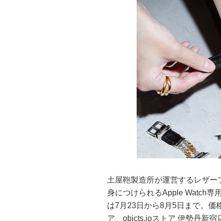
土屋鞄製造所が運営するレザープロ
身につけられるApple Wat
は7月23日から8月5日まで。価格は7
ア、objcts.ioストア 伊勢