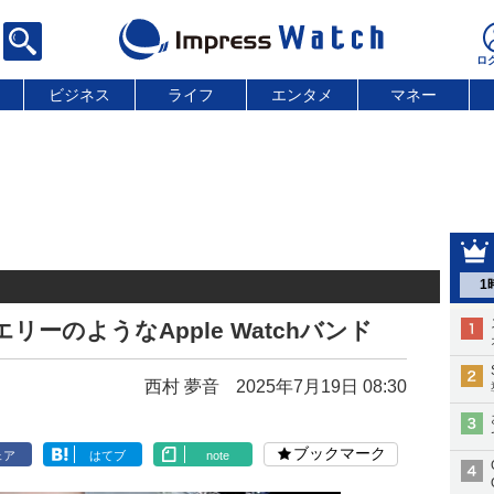
ビジネス
ライフ
エンタメ
マネー
1
ュエリーのようなApple Watchバンド
西村 夢音
2025年7月19日 08:30
ブックマーク
ェア
はてブ
note