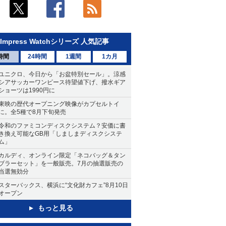
Impress Watchシリーズ 人気記事
時間
24時間
1週間
1カ月
ユニクロ、今日から「お盆特別セール」。涼感
シアサッカーワンピース待望値下げ、撥水ギア
ショーツは1990円に
東映の歴代オープニング映像がカプセルトイ
に。全5種で8月下旬発売
令和のファミコンディスクシステム？安価に書
き換え可能なGB用「しましまディスクシステ
ム」
カルディ、オンライン限定「ネコバッグ＆タン
ブラーセット」を一般販売。7月の抽選販売の
当選無効分
スターバックス、横浜に“文化財カフェ”8月10日
オープン
もっと見る