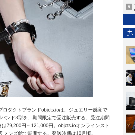
ダクトブランドobjcts.ioは、ジュエリー感覚で
ch専用バンド3型を、期間限定で受注販売する。受注期間
9,200円～121,000円。objcts.ioオンラインスト
丹新宿店 メンズ館で展開する。発送時期は10月頃。