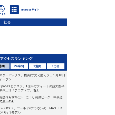
社会
アクセスランキング
時間
24時間
1週間
1カ月
スターバックス、横浜に“文化財カフェ”8月10日
オープン
SpaceXとテスラ、1億平方フィートの超大型半
導体工場「テラファブ」着工
お盆休み前半は8日に下り渋滞ピーク 中央道
で最大45km
G-SHOCK、ゴールド×ブラウンの「MASTER
OF G」3モデル