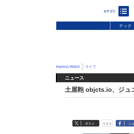
テック
Impress Watch
ライフ
ニュース
土屋鞄 objcts.io、ジ
ポスト
リスト
シ