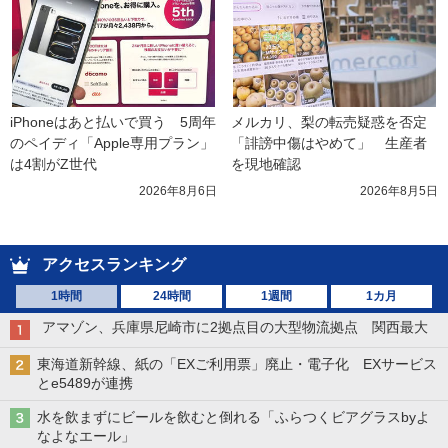
iPhoneはあと払いで買う　5周年
メルカリ、梨の転売疑惑を否定
のペイディ「Apple専用プラン」
「誹謗中傷はやめて」　生産者
は4割がZ世代
を現地確認
2026年8月6日
2026年8月5日
アクセスランキング
1時間
24時間
1週間
1カ月
アマゾン、兵庫県尼崎市に2拠点目の大型物流拠点 関西最大
東海道新幹線、紙の「EXご利用票」廃止・電子化 EXサービス
とe5489が連携
水を飲まずにビールを飲むと倒れる「ふらつくビアグラスbyよ
なよなエール」