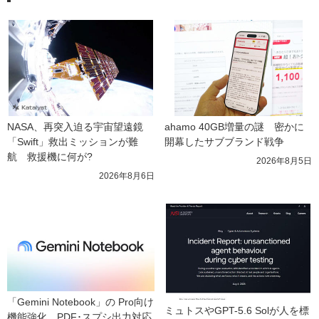
NASA、再突入迫る宇宙望遠鏡
ahamo 40GB増量の謎　密かに
「Swift」救出ミッションが難
開幕したサブブランド戦争
航　救援機に何が?
2026年8月5日
2026年8月6日
「Gemini Notebook」の Pro向け
ミュトスやGPT-5.6 Solが人を標
機能強化　PDF･スプシ出力対応