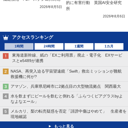
的に有害行動　英国AI安全研究
2026年8月5日
所
2026年8月6日
アクセスランキング
1時間
24時間
1週間
1カ月
東海道新幹線、紙の「EXご利用票」廃止・電子化 EXサービ
スとe5489が連携
NASA、再突入迫る宇宙望遠鏡「Swift」救出ミッションが難航
救援機に何が?
アマゾン、兵庫県尼崎市に2拠点目の大型物流拠点 関西最大
水を飲まずにビールを飲むと倒れる「ふらつくビアグラスbyよ
なよなエール」
メルカリ、梨の転売疑惑を否定「誹謗中傷はやめて」 生産者を
現地確認
もっと見る