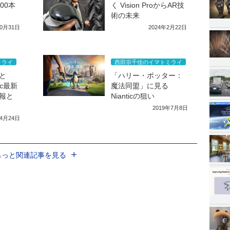
00本
く Vision ProからAR技
術の未来
10月31日
2024年2月22日
ミライ
西田宗千佳のイマトミライ
と
「ハリー・ポッター：
tic最新
魔法同盟」に見る
報と
Nianticの狙い
2019年7月8日
年4月24日
もっと関連記事を見る