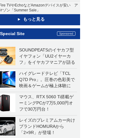
Fire TVやEchoなどAmazonデバイスが安い ア
マゾン「Summer Sale」
もっと見る
Special Site
SOUNDPEATSのイヤカフ型
イヤフォン「UU2イヤーカ
フ」をイヤカフマニアが語る
ハイグレードテレビ「TCL
Q7D Pro」。圧巻の色彩美で
映画＆ゲームが極上体験に
マウス、RTX 5060 Ti搭載ゲ
ーミングPCが7万5,000円オ
フで30万円台！
レイズのプレミアムカー向け
ブランドHOMURAから
「2×9R」が登場！