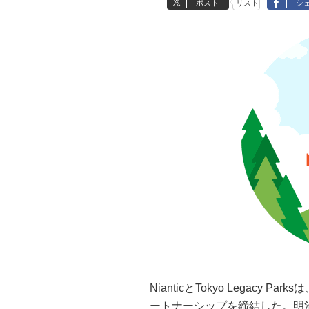
ポスト
リスト
シ
NianticとTokyo Legac
ートナーシップを締結した。明治公