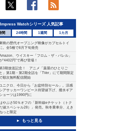
Impress Watchシリーズ 人気記事
時間
24時間
1週間
1カ月
東映の歴代オープニング映像がカプセルトイ
に。全5種で8月下旬発売
Amazon、ウイスキー「フロム・ザ・バレル」
が“4402円”で再び登場！
第3期放送記念！ アニメ「薬屋のひとりご
と」第1期・第2期全話を「TVer」にて期間限定
で順次無料配信開始
ユニクロ、今日から「お盆特別セール」。涼感
シアサッカーワンピース待望値下げ、撥水ギア
ショーツは1990円に
はやぶさ50％オフの「新幹線eチケット（トク
だ値スペシャル28）」発売。秋冬乗車分、えき
ねっと限定
もっと見る