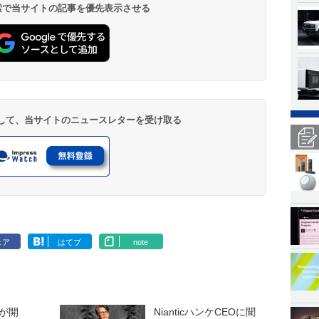
 検索で当サイトの記事を優先表示させる
登録して、当サイトのニュースレターを受け取る
ェア
はてブ
note
が開
NianticハンケCEOに聞