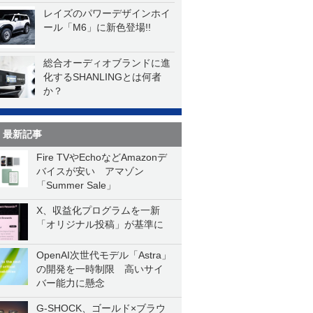
レイズのパワーデザインホイ
ール「M6」に新色登場!!
総合オーディオブランドに進
化するSHANLINGとは何者
か？
最新記事
Fire TVやEchoなどAmazonデ
バイスが安い アマゾン
「Summer Sale」
X、収益化プログラムを一新
「オリジナル投稿」が基準に
OpenAI次世代モデル「Astra」
の開発を一時制限 高いサイ
バー能力に懸念
G-SHOCK、ゴールド×ブラウ