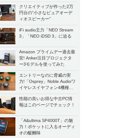
クリエイティブが作った2万
円台の“小さなピュアオーデ
ィオスピーカー”
iFi audio主力「NEO Stream
3」「NEO iDSD 3」に迫る
Amazon プライムデー過去最
安! Anker注目プロジェクタ
ー3モデルを使ってみた
エントリーなのに脅威の実
力!「Osprey」Noble Audioワ
イヤレスイヤフォン4機種を
一気に聴く
性能の良いお得な中古PC情
報はこのページでチェック！
「A&ultima SP4000T」の魅
力！ポケットに入るオーディ
オの醍醐味