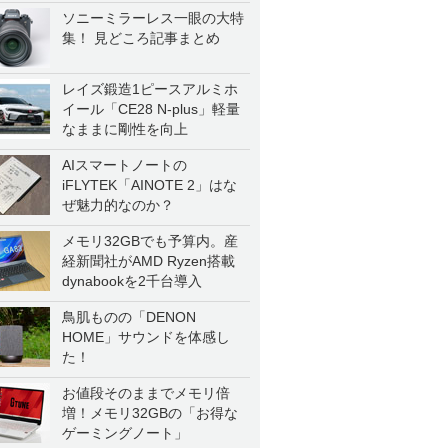
ソニーミラーレス一眼の大特
集！ 見どころ記事まとめ
レイズ鍛造1ピースアルミホ
イール「CE28 N-plus」軽量
なままに剛性を向上
AIスマートノートの
iFLYTEK「AINOTE 2」はな
ぜ魅力的なのか？
メモリ32GBでも予算内。産
経新聞社がAMD Ryzen搭載
dynabookを2千台導入
鳥肌ものの「DENON
HOME」サウンドを体感し
た！
お値段そのままでメモリ倍
増！メモリ32GBの「お得な
ゲーミングノート」