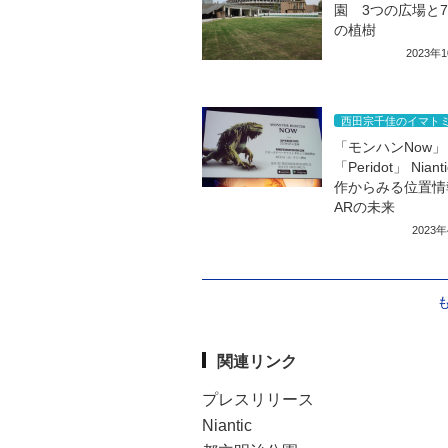
園 3つの広場と7
の植樹
2023年
西田宗千佳のイマト
「モンハンNow」
「Peridot」 Nian
作からみる位置情
ARの未来
2023
関連リンク
プレスリリース
Niantic