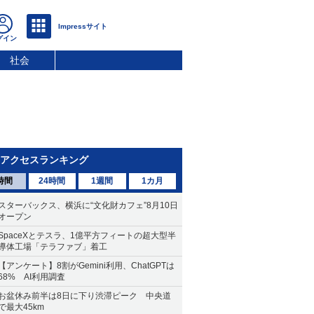
社会
アクセスランキング
時間
24時間
1週間
1カ月
スターバックス、横浜に“文化財カフェ”8月10日
オープン
SpaceXとテスラ、1億平方フィートの超大型半
導体工場「テラファブ」着工
【アンケート】8割がGemini利用、ChatGPTは
68% AI利用調査
お盆休み前半は8日に下り渋滞ピーク 中央道
で最大45km