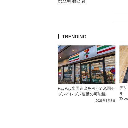
都立明治公園
TRENDING
デザ
PayPay米国進出を占う? 米国セ
ル 
ブンイレブン連携の可能性
Tev
2026年8月7日