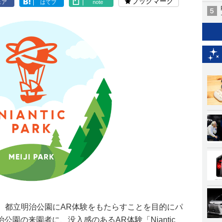
ブックマーク
ェア
はてブ
note
y Parksは、都立明治公園にAR体験をもたらすことを目的にパ
園の来園者に、没入感のあるAR体験「Niantic