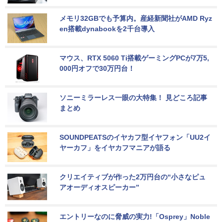
メモリ32GBでも予算内。産経新聞社がAMD Ryz
en搭載dynabookを2千台導入
マウス、RTX 5060 Ti搭載ゲーミングPCが7万5,
000円オフで30万円台！
ソニーミラーレス一眼の大特集！ 見どころ記事
まとめ
SOUNDPEATSのイヤカフ型イヤフォン「UU2イ
ヤーカフ」をイヤカフマニアが語る
クリエイティブが作った2万円台の“小さなピュ
アオーディオスピーカー”
エントリーなのに脅威の実力!「Osprey」Noble 