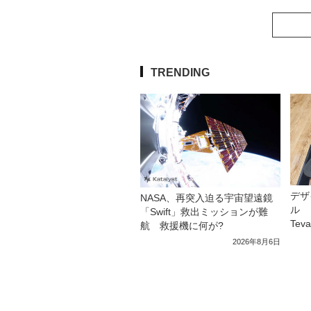
TRENDING
デザ
NASA、再突入迫る宇宙望遠鏡
ル 
「Swift」救出ミッションが難
Tev
航 救援機に何が?
2026年8月6日