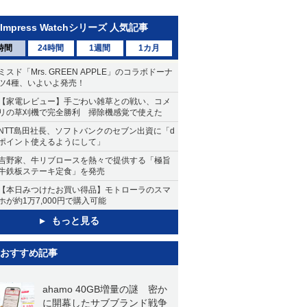
Impress Watchシリーズ 人気記事
時間
24時間
1週間
1カ月
ミスド「Mrs. GREEN APPLE」のコラボドーナ
ツ4種、いよいよ発売！
【家電レビュー】手ごわい雑草との戦い、コメ
リの草刈機で完全勝利 掃除機感覚で使えた
NTT島田社長、ソフトバンクのセブン出資に「d
ポイント使えるようにして」
吉野家、牛リブロースを熱々で提供する「極旨
牛鉄板ステーキ定食」を発売
【本日みつけたお買い得品】モトローラのスマ
ホが約1万7,000円で購入可能
もっと見る
おすすめ記事
ahamo 40GB増量の謎 密か
に開幕したサブブランド戦争