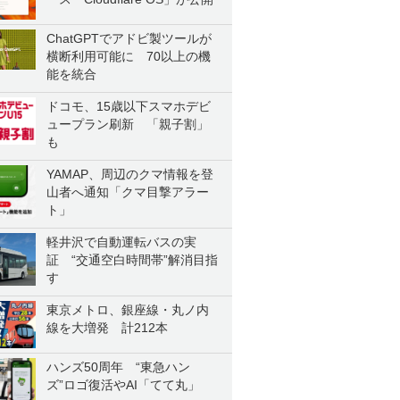
ChatGPTでアドビ製ツールが
横断利用可能に 70以上の機
能を統合
ドコモ、15歳以下スマホデビ
ュープラン刷新 「親子割」
も
YAMAP、周辺のクマ情報を登
山者へ通知「クマ目撃アラー
ト」
軽井沢で自動運転バスの実
証 “交通空白時間帯”解消目指
す
東京メトロ、銀座線・丸ノ内
線を大増発 計212本
ハンズ50周年 “東急ハン
ズ”ロゴ復活やAI「てて丸」