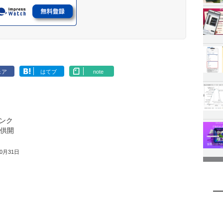
ェア
はてブ
note
ンク
提供開
10月31日