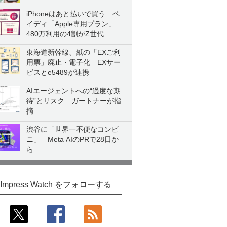
iPhoneはあと払いで買う ペ
イディ「Apple専用プラン」
480万利用の4割がZ世代
東海道新幹線、紙の「EXご利
用票」廃止・電子化 EXサー
ビスとe5489が連携
AIエージェントへの“過度な期
待”とリスク ガートナーが指
摘
渋谷に「世界一不便なコンビ
ニ」 Meta AIのPRで28日か
ら
Impress Watch をフォローする