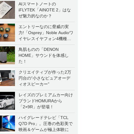
AIスマートノートの
iFLYTEK「AINOTE 2」はな
ぜ魅力的なのか？
エントリーなのに脅威の実
力!「Osprey」Noble Audioワ
イヤレスイヤフォン4機種を
一気に聴く
鳥肌ものの「DENON
HOME」サウンドを体感し
た！
クリエイティブが作った2万
円台の“小さなピュアオーデ
ィオスピーカー”
レイズのプレミアムカー向け
ブランドHOMURAから
「2×9R」が登場！
ハイグレードテレビ「TCL
Q7D Pro」。圧巻の色彩美で
映画＆ゲームが極上体験に