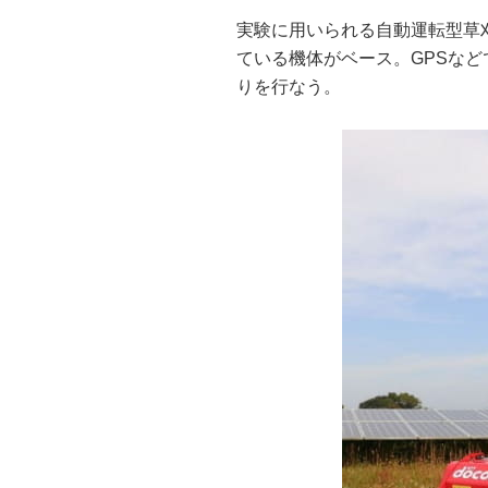
実験に用いられる自動運転型草刈
ている機体がベース。GPSな
りを行なう。