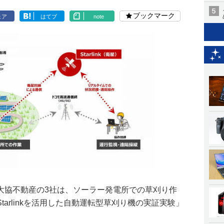
ブックマーク
ェア
はてブ
note
大協不動産の3社は、ソーラー発電所での草刈り作
arlinkを活用した自動運転型草刈り機の実証実験」