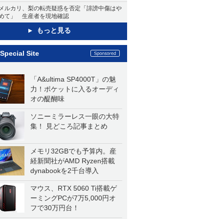
メルカリ、梨の転売疑惑を否定「誹謗中傷はや
めて」 生産者を現地確認
もっと見る
Special Site
「A&ultima SP4000T」の魅
力！ポケットに入るオーディ
オの醍醐味
ソニーミラーレス一眼の大特
集！ 見どころ記事まとめ
メモリ32GBでも予算内。産
経新聞社がAMD Ryzen搭載
dynabookを2千台導入
マウス、RTX 5060 Ti搭載ゲ
ーミングPCが7万5,000円オ
フで30万円台！