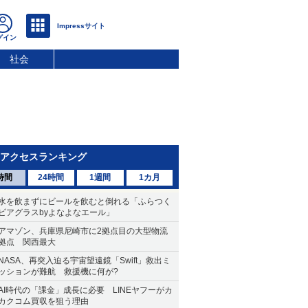
社会
アクセスランキング
時間
24時間
1週間
1カ月
水を飲まずにビールを飲むと倒れる「ふらつく
ビアグラスbyよなよなエール」
アマゾン、兵庫県尼崎市に2拠点目の大型物流
拠点 関西最大
NASA、再突入迫る宇宙望遠鏡「Swift」救出ミ
ッションが難航 救援機に何が?
AI時代の「課金」成長に必要 LINEヤフーがカ
カクコム買収を狙う理由