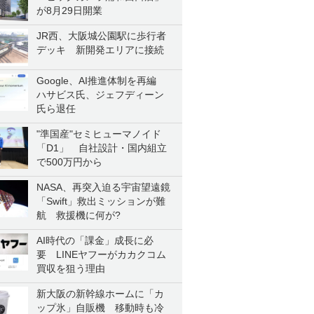
が8月29日開業
JR西、大阪城公園駅に歩行者
デッキ 新開発エリアに接続
Google、AI推進体制を再編
ハサビス氏、ジェフディーン
氏ら退任
"準国産"セミヒューマノイド
「D1」 自社設計・国内組立
で500万円から
NASA、再突入迫る宇宙望遠鏡
「Swift」救出ミッションが難
航 救援機に何が?
AI時代の「課金」成長に必
要 LINEヤフーがカカクコム
買収を狙う理由
新大阪の新幹線ホームに「カ
ップ氷」自販機 移動時も冷