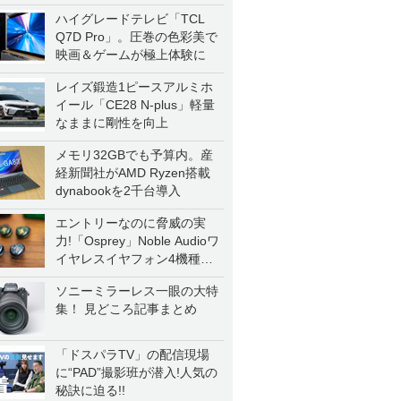
ハイグレードテレビ「TCL
Q7D Pro」。圧巻の色彩美で
映画＆ゲームが極上体験に
レイズ鍛造1ピースアルミホ
イール「CE28 N-plus」軽量
なままに剛性を向上
メモリ32GBでも予算内。産
経新聞社がAMD Ryzen搭載
dynabookを2千台導入
エントリーなのに脅威の実
力!「Osprey」Noble Audioワ
イヤレスイヤフォン4機種を
一気に聴く
ソニーミラーレス一眼の大特
集！ 見どころ記事まとめ
「ドスパラTV」の配信現場
に“PAD”撮影班が潜入!人気の
秘訣に迫る!!