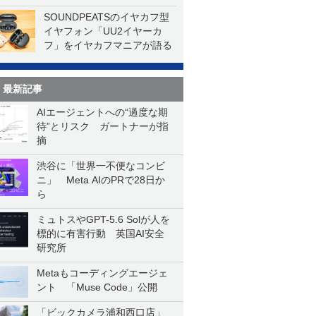
SOUNDPEATSのイヤカフ型
イヤフォン「UU2イヤーカ
フ」をイヤカフマニアが語る
最新記事
AIエージェントへの“過度な期
待”とリスク ガートナーが指
摘
渋谷に「世界一不便なコンビ
ニ」 Meta AIのPRで28日か
ら
ミュトスやGPT-5.6 Solが人を
標的に有害行動 英国AI安全
研究所
Metaもコーディングエージェ
ント 「Muse Code」公開
「ビックカメラ浦和西口店」