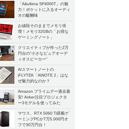
「A&ultima SP4000T」の魅
力！ポケットに入るオーディ
オの醍醐味
お値段そのままでメモリ倍
増！メモリ32GBの「お得な
ゲーミングノート」
クリエイティブが作った2万
円台の“小さなピュアオーデ
ィオスピーカー”
AIスマートノートの
iFLYTEK「AINOTE 2」はな
ぜ魅力的なのか？
Amazon プライムデー過去最
安! Anker注目プロジェクタ
ー3モデルを使ってみた
マウス、RTX 5060 Ti搭載ゲ
ーミングPCが7万5,000円オ
フで30万円台！