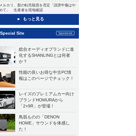
メルカリ、梨の転売疑惑を否定「誹謗中傷はや
めて」 生産者を現地確認
もっと見る
Special Site
総合オーディオブランドに進
化するSHANLINGとは何者
か？
性能の良いお得な中古PC情
報はこのページでチェック！
レイズのプレミアムカー向け
ブランドHOMURAから
「2×9R」が登場！
鳥肌ものの「DENON
HOME」サウンドを体感し
た！