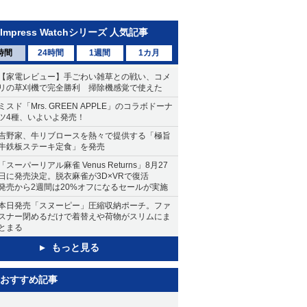
Impress Watchシリーズ 人気記事
時間
24時間
1週間
1カ月
【家電レビュー】手ごわい雑草との戦い、コメ
リの草刈機で完全勝利 掃除機感覚で使えた
ミスド「Mrs. GREEN APPLE」のコラボドーナ
ツ4種、いよいよ発売！
吉野家、牛リブロースを熱々で提供する「極旨
牛鉄板ステーキ定食」を発売
「スーパーリアル麻雀 Venus Returns」8月27
日に発売決定。脱衣麻雀が3D×VRで復活
発売から2週間は20%オフになるセールが実施
本日発売「スヌーピー」圧縮収納ポーチ。ファ
スナー閉めるだけで着替えや荷物がスリムにま
とまる
もっと見る
おすすめ記事