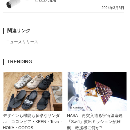
ロLED”活用
2024年3月8日
関連リンク
ニュースリリース
TRENDING
デザインも機能も多彩なサンダ
NASA、再突入迫る宇宙望遠鏡
ル　コロンビア・KEEN・Teva・
「Swift」救出ミッションが難
HOKA・OOFOS
航　救援機に何が?