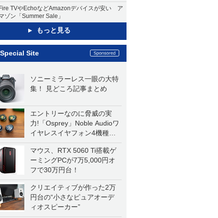
Fire TVやEchoなどAmazonデバイスが安い ア
マゾン「Summer Sale」
もっと見る
Special Site
ソニーミラーレス一眼の大特
集！ 見どころ記事まとめ
エントリーなのに脅威の実
力!「Osprey」Noble Audioワ
イヤレスイヤフォン4機種を
一気に聴く
マウス、RTX 5060 Ti搭載ゲ
ーミングPCが7万5,000円オ
フで30万円台！
クリエイティブが作った2万
円台の“小さなピュアオーデ
ィオスピーカー”