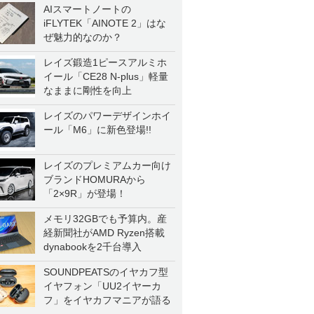
AIスマートノートの
iFLYTEK「AINOTE 2」はな
ぜ魅力的なのか？
レイズ鍛造1ピースアルミホ
イール「CE28 N-plus」軽量
なままに剛性を向上
レイズのパワーデザインホイ
ール「M6」に新色登場!!
レイズのプレミアムカー向け
ブランドHOMURAから
「2×9R」が登場！
メモリ32GBでも予算内。産
経新聞社がAMD Ryzen搭載
dynabookを2千台導入
SOUNDPEATSのイヤカフ型
イヤフォン「UU2イヤーカ
フ」をイヤカフマニアが語る