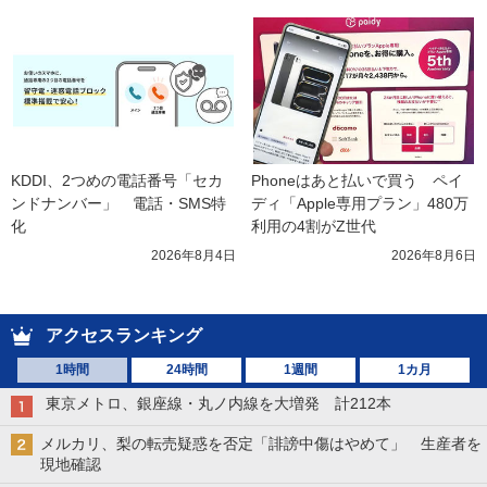
KDDI、2つめの電話番号「セカ
Phoneはあと払いで買う　ペイ
ンドナンバー」　電話・SMS特
ディ「Apple専用プラン」480万
化
利用の4割がZ世代
2026年8月4日
2026年8月6日
アクセスランキング
1時間
24時間
1週間
1カ月
東京メトロ、銀座線・丸ノ内線を大増発 計212本
メルカリ、梨の転売疑惑を否定「誹謗中傷はやめて」 生産者を
現地確認