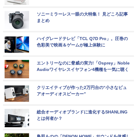
ソニーミラーレス一眼の大特集！ 見どころ記事
まとめ
ハイグレードテレビ「TCL Q7D Pro」。圧巻の
色彩美で映画＆ゲームが極上体験に
エントリーなのに脅威の実力!「Osprey」Noble 
Audioワイヤレスイヤフォン4機種を一気に聴く
クリエイティブが作った2万円台の“小さなピュ
アオーディオスピーカー”
総合オーディオブランドに進化するSHANLING
とは何者か？
鳥肌ものの「DENON HOME」サウンドを体感し