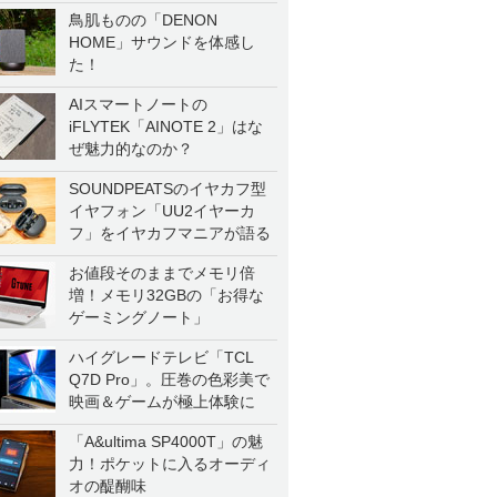
鳥肌ものの「DENON
HOME」サウンドを体感し
た！
AIスマートノートの
iFLYTEK「AINOTE 2」はな
ぜ魅力的なのか？
SOUNDPEATSのイヤカフ型
イヤフォン「UU2イヤーカ
フ」をイヤカフマニアが語る
お値段そのままでメモリ倍
増！メモリ32GBの「お得な
ゲーミングノート」
ハイグレードテレビ「TCL
Q7D Pro」。圧巻の色彩美で
映画＆ゲームが極上体験に
「A&ultima SP4000T」の魅
力！ポケットに入るオーディ
オの醍醐味