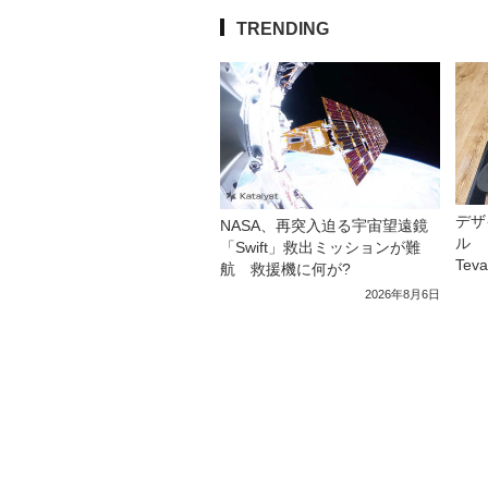
TRENDING
デザ
NASA、再突入迫る宇宙望遠鏡
ル 
「Swift」救出ミッションが難
Tev
航 救援機に何が?
2026年8月6日