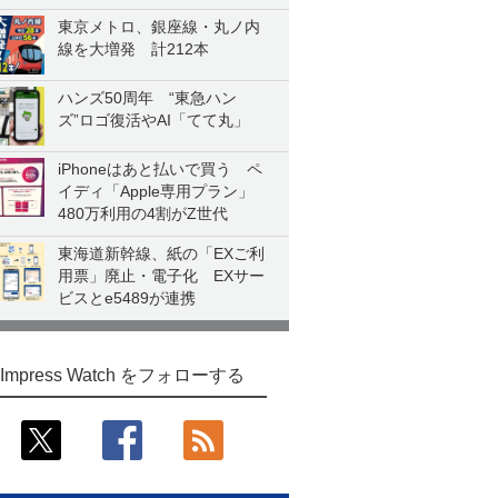
東京メトロ、銀座線・丸ノ内
線を大増発 計212本
ハンズ50周年 “東急ハン
ズ”ロゴ復活やAI「てて丸」
iPhoneはあと払いで買う ペ
イディ「Apple専用プラン」
480万利用の4割がZ世代
東海道新幹線、紙の「EXご利
用票」廃止・電子化 EXサー
ビスとe5489が連携
Impress Watch をフォローする