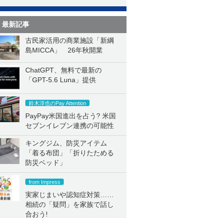
最新記事
古民家活用の商業施設「新綱
島MICCA」 26年秋開業
ChatGPT、無料で最新の
「GPT-5.6 Luna」提供
鈴木淳也のPay Attention
PayPay米国進出を占う? 米国
セブンイレブン連携の可能性
キングジム、防災アイテム
「着る布団」「折りたためる
防災ベッド」
from Impress
実家じまいや認知症対策……
相続の「疑問」を家族で話し
合おう!