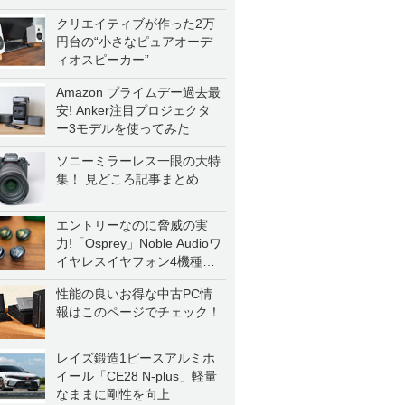
クリエイティブが作った2万
円台の“小さなピュアオーデ
ィオスピーカー”
Amazon プライムデー過去最
安! Anker注目プロジェクタ
ー3モデルを使ってみた
ソニーミラーレス一眼の大特
集！ 見どころ記事まとめ
エントリーなのに脅威の実
力!「Osprey」Noble Audioワ
イヤレスイヤフォン4機種を
一気に聴く
性能の良いお得な中古PC情
報はこのページでチェック！
レイズ鍛造1ピースアルミホ
イール「CE28 N-plus」軽量
なままに剛性を向上