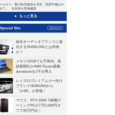
メルカリ、梨の転売疑惑を否定「誹謗中傷はや
めて」 生産者を現地確認
もっと見る
Special Site
総合オーディオブランドに進
化するSHANLINGとは何者
か？
メモリ32GBでも予算内。産
経新聞社がAMD Ryzen搭載
dynabookを2千台導入
レイズのプレミアムカー向け
ブランドHOMURAから
「2×9R」が登場！
マウス、RTX 5060 Ti搭載ゲ
ーミングPCが7万5,000円オ
フで30万円台！