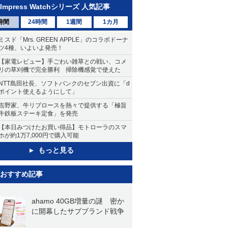
Impress Watchシリーズ 人気記事
時間
24時間
1週間
1カ月
ミスド「Mrs. GREEN APPLE」のコラボドーナ
ツ4種、いよいよ発売！
【家電レビュー】手ごわい雑草との戦い、コメ
リの草刈機で完全勝利 掃除機感覚で使えた
NTT島田社長、ソフトバンクのセブン出資に「d
ポイント使えるようにして」
吉野家、牛リブロースを熱々で提供する「極旨
牛鉄板ステーキ定食」を発売
【本日みつけたお買い得品】モトローラのスマ
ホが約1万7,000円で購入可能
もっと見る
おすすめ記事
ahamo 40GB増量の謎 密か
に開幕したサブブランド戦争