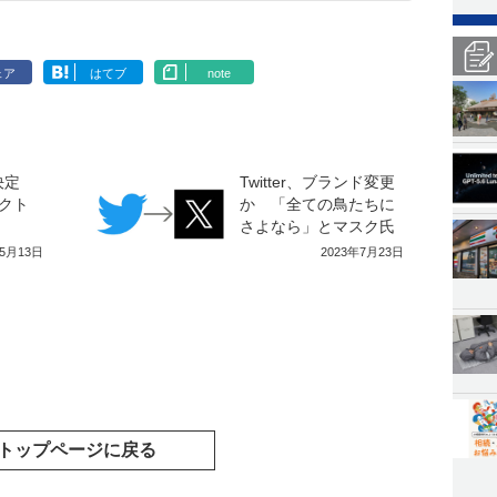
ェア
はてブ
note
Oが決定
Twitter、ブランド変更
クト
か 「全ての鳥たちに
さよなら」とマスク氏
年5月13日
2023年7月23日
トップページに戻る