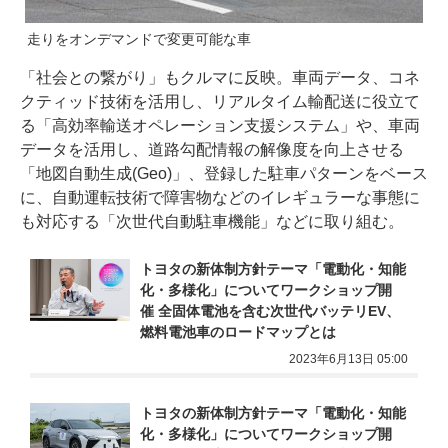
走りをオンデマンドで変更可能な車
「社会との繋がり」もクルマに反映。車両データ、コネ
クティッド技術を活用し、リアルタイム輸配送に役立て
る「高効率輸送オペレーション支援システム」や、車両
データを活用し、道路勾配情報の解像度を向上させる
「地図自動生成(Geo)」、登録した駐車パターンをベース
に、自動運転技術で障害物などのイレギュラーな事態に
も対応する「次世代自動駐車機能」などに取り組む。
トヨタの新体制方針テーマ「電動化・知能
化・多様化」についてワークショップ開
催 全固体電池を含む次世代バッテリEV、
燃料電池車のロードマップとは
2023年6月13日 05:00
トヨタの新体制方針テーマ「電動化・知能
化・多様化」についてワークショップ開