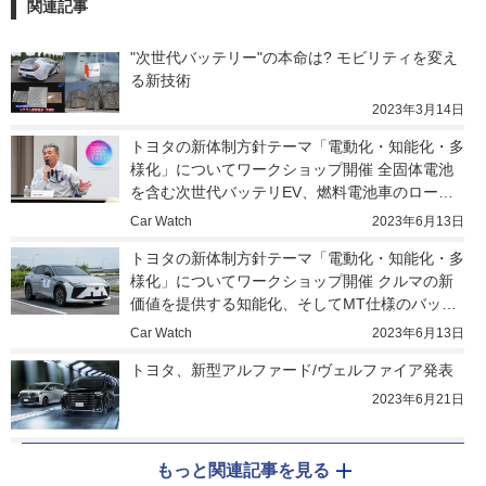
関連記事
"次世代バッテリー"の本命は? モビリティを変え
る新技術
2023年3月14日
トヨタの新体制方針テーマ「電動化・知能化・多
様化」についてワークショップ開催 全固体電池
を含む次世代バッテリEV、燃料電池車のロード
マップとは
Car Watch
2023年6月13日
トヨタの新体制方針テーマ「電動化・知能化・多
様化」についてワークショップ開催 クルマの新
価値を提供する知能化、そしてMT仕様のバッテ
リEVも登場？
Car Watch
2023年6月13日
トヨタ、新型アルファード/ヴェルファイア発表
2023年6月21日
もっと関連記事を見る