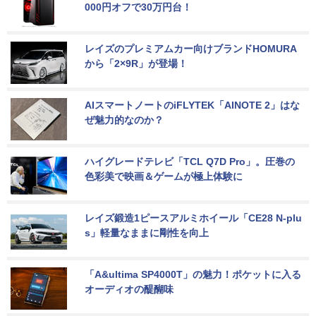
000円オフで30万円台！
レイズのプレミアムカー向けブランドHOMURA
から「2×9R」が登場！
AIスマートノートのiFLYTEK「AINOTE 2」はな
ぜ魅力的なのか？
ハイグレードテレビ「TCL Q7D Pro」。圧巻の
色彩美で映画＆ゲームが極上体験に
レイズ鍛造1ピースアルミホイール「CE28 N-plu
s」軽量なままに剛性を向上
「A&ultima SP4000T」の魅力！ポケットに入る
オーディオの醍醐味