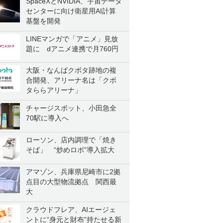
SpaceXとNVIDIA、宇宙データ
センターに向け衛星用AI計算
基盤を開発
LINEマンガで「アニメ」見放
題に dアニメ連携で月760円
大阪・なんばクボタ跡地の複
合開発、アリーナ名は「クボ
タららアリーナ」
チャージスポット、小田急全
70駅に導入へ
ローソン、店内調理で「焼き
そば」 “炒めロボ”導入拡大
アマゾン、兵庫県尼崎市に2拠
点目の大型物流拠点 関西最
大
クラウドフレア、AIエージェ
ントに“身元と財布”持たせる新