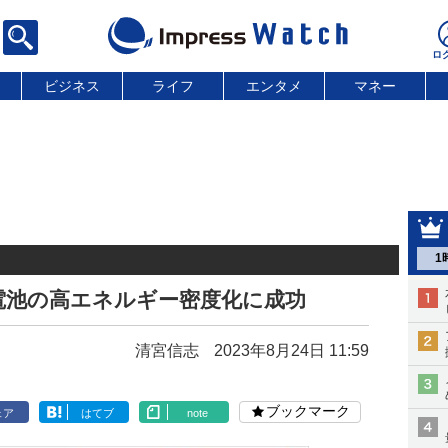
ビジネス
ライフ
エンタメ
マネー
1
電池の高エネルギー密度化に成功
清宮信志
2023年8月24日 11:59
ブックマーク
ェア
はてブ
note