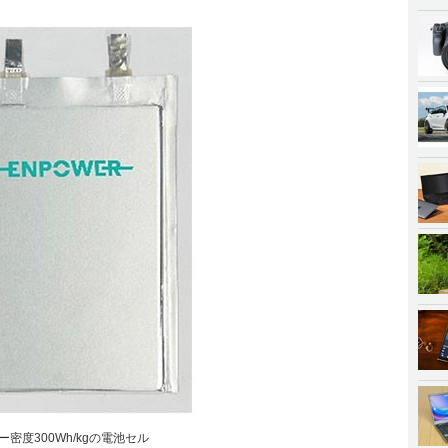
密度300Wh/kgの電池セル