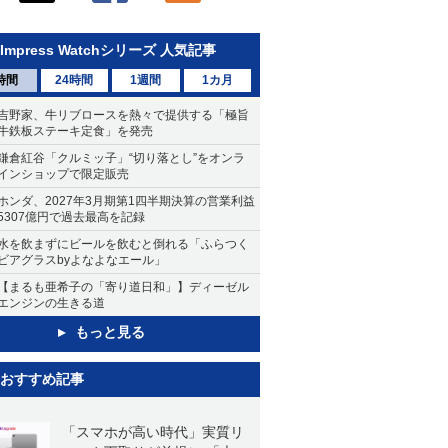
Impress Watchシリーズ 人気記事
時間
24時間
1週間
1カ月
吉野家、牛リブロースを熱々で提供する「極旨
牛鉄板ステーキ定食」を発売
鎌倉紅谷「クルミッ子」“切り落とし”をオンラ
インショップで限定販売
ホンダ、2027年3月期第1四半期決算の営業利益
5307億円で過去最高を記録
水を飲まずにビールを飲むと倒れる「ふらつく
ビアグラスbyよなよなエール」
【まるも亜希子の「寄り道日和」】ディーゼル
エンジンの生きる道
もっと見る
おすすめ記事
「スマホが高い時代」実質リ