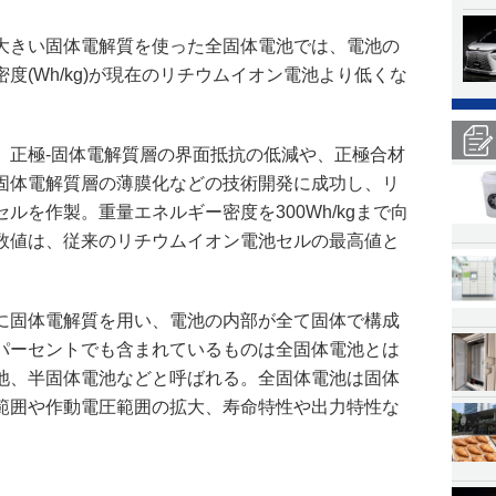
大きい固体電解質を使った全固体電池では、電池の
度(Wh/kg)が現在のリチウムイオン電池より低くな
、正極‐固体電解質層の界面抵抗の低減や、正極合材
固体電解質層の薄膜化などの技術開発に成功し、リ
ルを作製。重量エネルギー密度を300Wh/kgまで向
数値は、従来のリチウムイオン電池セルの最高値と
に固体電解質を用い、電池の内部が全て固体で構成
パーセントでも含まれているものは全固体電池とは
池、半固体電池などと呼ばれる。全固体電池は固体
範囲や作動電圧範囲の拡大、寿命特性や出力特性な