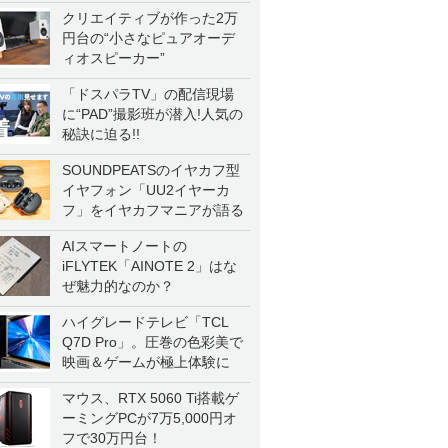
クリエイティブが作った2万
円台の“小さなピュアオーデ
ィオスピーカー”
「ドスパラTV」の配信現場
に“PAD”撮影班が潜入!人気の
秘訣に迫る!!
SOUNDPEATSのイヤカフ型
イヤフォン「UU2イヤーカ
フ」をイヤカフマニアが語る
AIスマートノートの
iFLYTEK「AINOTE 2」はな
ぜ魅力的なのか？
ハイグレードテレビ「TCL
Q7D Pro」。圧巻の色彩美で
映画＆ゲームが極上体験に
マウス、RTX 5060 Ti搭載ゲ
ーミングPCが7万5,000円オ
フで30万円台！