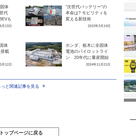
全固体
"次世代バッテリー"の
世代
本命は? モビリティを
BEVも
変える新技術
年6月13日
2023年3月14日
固体
ホンダ、栃木に全固体
 搭載
電池のパイロットライ
ン 20年代に量産開始
10月12日
2024年11月21日
もっと関連記事を見る
トップページに戻る