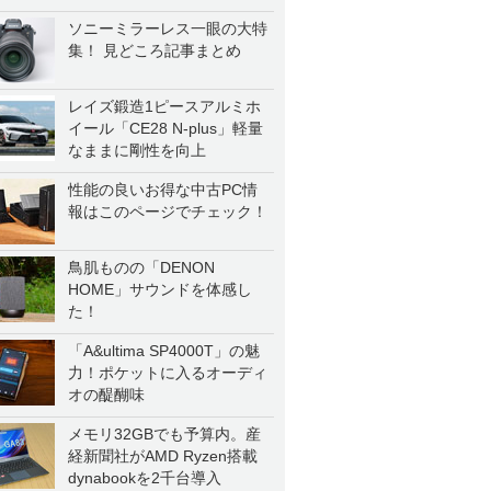
ソニーミラーレス一眼の大特
集！ 見どころ記事まとめ
レイズ鍛造1ピースアルミホ
イール「CE28 N-plus」軽量
なままに剛性を向上
性能の良いお得な中古PC情
報はこのページでチェック！
鳥肌ものの「DENON
HOME」サウンドを体感し
た！
「A&ultima SP4000T」の魅
力！ポケットに入るオーディ
オの醍醐味
メモリ32GBでも予算内。産
経新聞社がAMD Ryzen搭載
dynabookを2千台導入