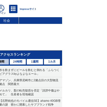
社会
アクセスランキング
時間
24時間
1週間
1カ月
水を飲まずにビールを飲むと倒れる「ふらつく
ビアグラスbyよなよなエール」
アマゾン、兵庫県尼崎市に2拠点目の大型物流
拠点 関西最大
メルカリ、梨の転売疑惑を否定「誹謗中傷はや
めて」 生産者を現地確認
【石野純也のモバイル通信SE】ahamo 40GB増
量の謎 密かに開幕したサブブランド戦争