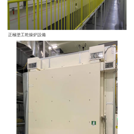
正極塗工乾燥炉設備