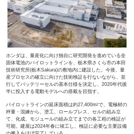
ホンダは、量産化に向け独自に研究開発を進めている全
固体電池のパイロットラインを、栃木県さくら市の本田
技術研究所(栃木Sakura)の敷地内に建設した。今後、量
産プロセスの確立に向けた技術検証を行ないながら、並
行してバッテリーセルの基本仕様を決定し、2020年代後
半に投入する電動モデルへの搭載を目指す。
パイロットラインの延床面積は約27,400m
で、電極材の
2
秤量・混練から、塗工、ロールプレス、セルの組み立
て、化成、モジュールの組み立てまでの各工程の検証が
可能。建屋は2024年春に竣工し、検証に必要な主要設備
の搬入をほぼ完了している。