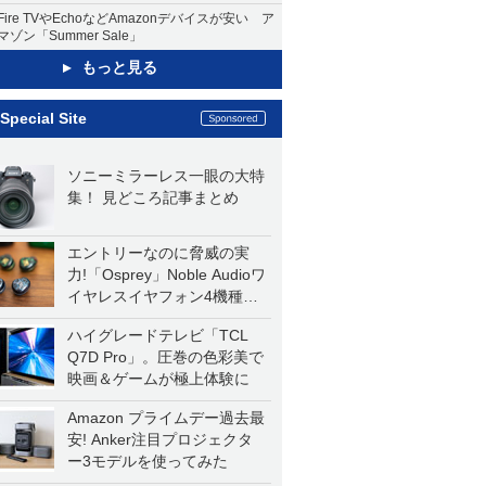
Fire TVやEchoなどAmazonデバイスが安い ア
マゾン「Summer Sale」
もっと見る
Special Site
ソニーミラーレス一眼の大特
集！ 見どころ記事まとめ
エントリーなのに脅威の実
力!「Osprey」Noble Audioワ
イヤレスイヤフォン4機種を
一気に聴く
ハイグレードテレビ「TCL
Q7D Pro」。圧巻の色彩美で
映画＆ゲームが極上体験に
Amazon プライムデー過去最
安! Anker注目プロジェクタ
ー3モデルを使ってみた