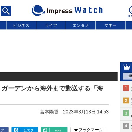
ビジネス
ライフ
エンタメ
マネー
1
トガーデンから海外まで郵送する「海
宮本陽香
2023年3月13日 14:53
ブックマーク
ェア
はてブ
note