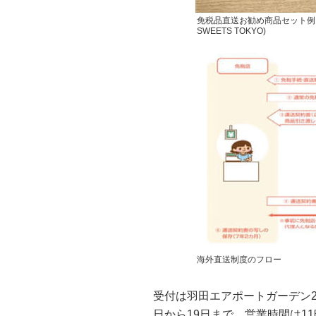
免税品直送お勧め商品セット例 東
SWEETS TOKYO)
海外直送制度のフロー
受付は羽田エアポートガーデン2
日から19日まで。営業時間は11