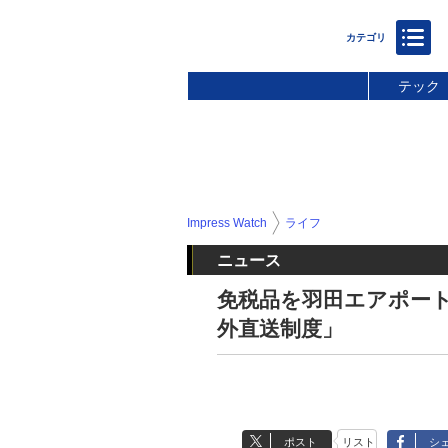
テック
Impress Watch
ライフ
ニュース
免税品を羽田エアポー
外直送制度」
ポスト
リスト
シ