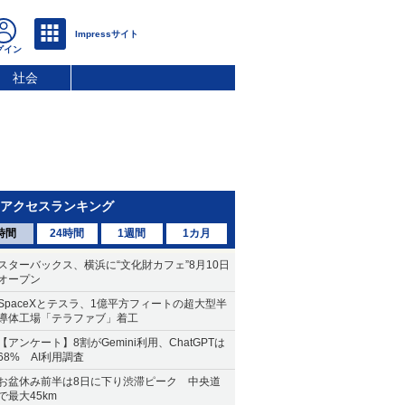
社会
アクセスランキング
時間
24時間
1週間
1カ月
スターバックス、横浜に“文化財カフェ”8月10日
オープン
SpaceXとテスラ、1億平方フィートの超大型半
導体工場「テラファブ」着工
【アンケート】8割がGemini利用、ChatGPTは
68% AI利用調査
お盆休み前半は8日に下り渋滞ピーク 中央道
で最大45km