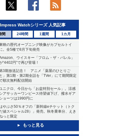
Impress Watchシリーズ 人気記事
時間
24時間
1週間
1カ月
東映の歴代オープニング映像がカプセルトイ
に。全5種で8月下旬発売
Amazon、ウイスキー「フロム・ザ・バレル」
が“4402円”で再び登場！
第3期放送記念！ アニメ「薬屋のひとりご
と」第1期・第2期全話を「TVer」にて期間限定
で順次無料配信開始
ユニクロ、今日から「お盆特別セール」。涼感
シアサッカーワンピース待望値下げ、撥水ギア
ショーツは1990円に
はやぶさ50％オフの「新幹線eチケット（トク
だ値スペシャル28）」発売。秋冬乗車分、えき
ねっと限定
もっと見る