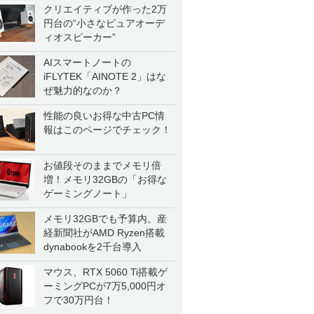
クリエイティブが作った2万
円台の“小さなピュアオーデ
ィオスピーカー”
AIスマートノートの
iFLYTEK「AINOTE 2」はな
ぜ魅力的なのか？
性能の良いお得な中古PC情
報はこのページでチェック！
お値段そのままでメモリ倍
増！メモリ32GBの「お得な
ゲーミングノート」
メモリ32GBでも予算内。産
経新聞社がAMD Ryzen搭載
dynabookを2千台導入
マウス、RTX 5060 Ti搭載ゲ
ーミングPCが7万5,000円オ
フで30万円台！