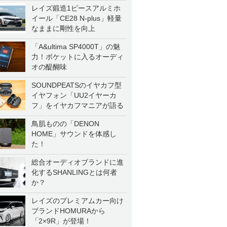
レイズ鍛造1ピースアルミホ
イール「CE28 N-plus」軽量
なままに剛性を向上
「A&ultima SP4000T」の魅
力！ポケットに入るオーディ
オの醍醐味
SOUNDPEATSのイヤカフ型
イヤフォン「UU2イヤーカ
フ」をイヤカフマニアが語る
鳥肌ものの「DENON
HOME」サウンドを体感し
た！
総合オーディオブランドに進
化するSHANLINGとは何者
か？
レイズのプレミアムカー向け
ブランドHOMURAから
「2×9R」が登場！