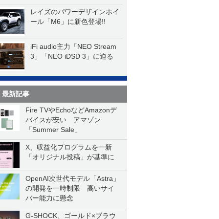
レイズのパワーデザインホイ
ール「M6」に新色登場!!
iFi audio主力「NEO Stream
3」「NEO iDSD 3」に迫る
最新記事
Fire TVやEchoなどAmazonデ
バイスが安い アマゾン
「Summer Sale」
X、収益化プログラムを一新
「オリジナル投稿」が基準に
OpenAI次世代モデル「Astra」
の開発を一時制限 高いサイ
バー能力に懸念
G-SHOCK、ゴールド×ブラウ