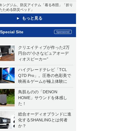
キングジム、防災アイテム「着る布団」「折り
たためる防災ベッド」
もっと見る
Special Site
クリエイティブが作った2万
円台の“小さなピュアオーデ
ィオスピーカー”
ハイグレードテレビ「TCL
Q7D Pro」。圧巻の色彩美で
映画＆ゲームが極上体験に
鳥肌ものの「DENON
HOME」サウンドを体感し
た！
総合オーディオブランドに進
化するSHANLINGとは何者
か？