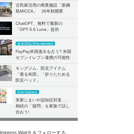
古民家活用の商業施設「新綱
島MICCA」 26年秋開業
ChatGPT、無料で最新の
「GPT-5.6 Luna」提供
鈴木淳也のPay Attention
PayPay米国進出を占う? 米国
セブンイレブン連携の可能性
キングジム、防災アイテム
「着る布団」「折りたためる
防災ベッド」
from Impress
実家じまいや認知症対策……
相続の「疑問」を家族で話し
合おう!
Impress Watch をフォローする