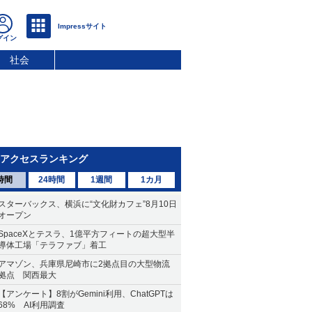
社会
アクセスランキング
時間
24時間
1週間
1カ月
スターバックス、横浜に“文化財カフェ”8月10日
オープン
SpaceXとテスラ、1億平方フィートの超大型半
導体工場「テラファブ」着工
アマゾン、兵庫県尼崎市に2拠点目の大型物流
拠点 関西最大
【アンケート】8割がGemini利用、ChatGPTは
68% AI利用調査