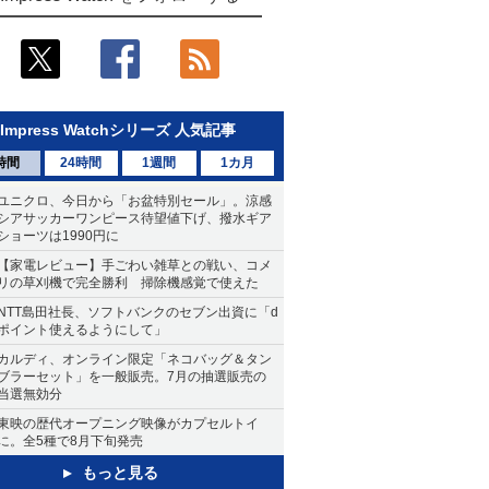
Impress Watchシリーズ 人気記事
時間
24時間
1週間
1カ月
ユニクロ、今日から「お盆特別セール」。涼感
シアサッカーワンピース待望値下げ、撥水ギア
ショーツは1990円に
【家電レビュー】手ごわい雑草との戦い、コメ
リの草刈機で完全勝利 掃除機感覚で使えた
NTT島田社長、ソフトバンクのセブン出資に「d
ポイント使えるようにして」
カルディ、オンライン限定「ネコバッグ＆タン
ブラーセット」を一般販売。7月の抽選販売の
当選無効分
東映の歴代オープニング映像がカプセルトイ
に。全5種で8月下旬発売
もっと見る