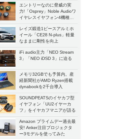
エントリーなのに脅威の実
力!「Osprey」Noble Audioワ
イヤレスイヤフォン4機種を
一気に聴く
レイズ鍛造1ピースアルミホ
イール「CE28 N-plus」軽量
なままに剛性を向上
iFi audio主力「NEO Stream
3」「NEO iDSD 3」に迫る
メモリ32GBでも予算内。産
経新聞社がAMD Ryzen搭載
dynabookを2千台導入
SOUNDPEATSのイヤカフ型
イヤフォン「UU2イヤーカ
フ」をイヤカフマニアが語る
Amazon プライムデー過去最
安! Anker注目プロジェクタ
ー3モデルを使ってみた