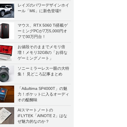
レイズのパワーデザインホイ
ール「M6」に新色登場!!
マウス、RTX 5060 Ti搭載ゲ
ーミングPCが7万5,000円オ
フで30万円台！
お値段そのままでメモリ倍
増！メモリ32GBの「お得な
ゲーミングノート」
ソニーミラーレス一眼の大特
集！ 見どころ記事まとめ
「A&ultima SP4000T」の魅
力！ポケットに入るオーディ
オの醍醐味
AIスマートノートの
iFLYTEK「AINOTE 2」はな
ぜ魅力的なのか？