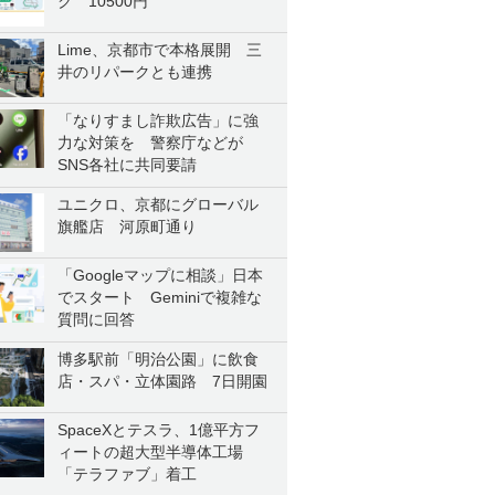
ク 10500円
Lime、京都市で本格展開 三
井のリパークとも連携
「なりすまし詐欺広告」に強
力な対策を 警察庁などが
SNS各社に共同要請
ユニクロ、京都にグローバル
旗艦店 河原町通り
「Googleマップに相談」日本
でスタート Geminiで複雑な
質問に回答
博多駅前「明治公園」に飲食
店・スパ・立体園路 7日開園
SpaceXとテスラ、1億平方フ
ィートの超大型半導体工場
「テラファブ」着工