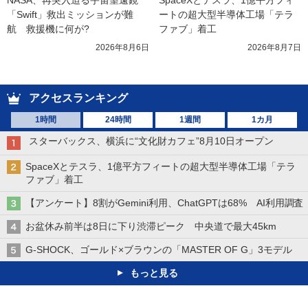
「Swift」救出ミッションが難
ートの超大型半導体工場「テラ
航　救援機に何が?
ファブ」着工
2026年8月6日
2026年8月7日
アクセスランキング
1時間
24時間
1週間
1カ月
スターバックス、横浜に“文化財カフェ”8月10日オープン
SpaceXとテスラ、1億平方フィートの超大型半導体工場「テラ
ファブ」着工
【アンケート】8割がGemini利用、ChatGPTは68% AI利用調査
お盆休み前半は8日に下り渋滞ピーク 中央道で最大45km
G-SHOCK、ゴールド×ブラウンの「MASTER OF G」3モデル
もっと見る