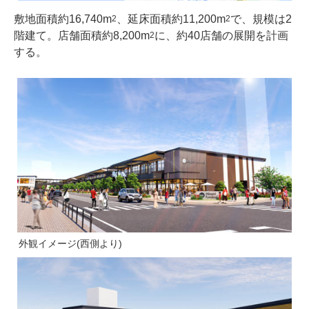
敷地面積約16,740m
、延床面積約11,200m
で、規模は2
2
2
階建て。店舗面積約8,200m
に、約40店舗の展開を計画
2
する。
外観イメージ(西側より)