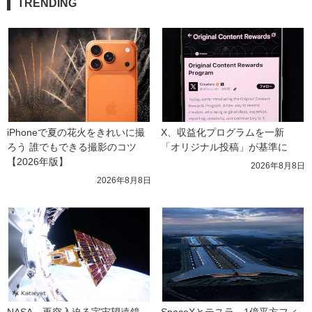
TRENDING
iPhoneで夏の花火をきれいに撮
X、収益化プログラムを一新　
ろう 誰でもできる撮影のコツ
「オリジナル投稿」が基準に
【2026年版】
2026年8月8日
2026年8月8日
NASA、再突入迫る宇宙望遠鏡
SpaceXとテスラ、1億平方フィ