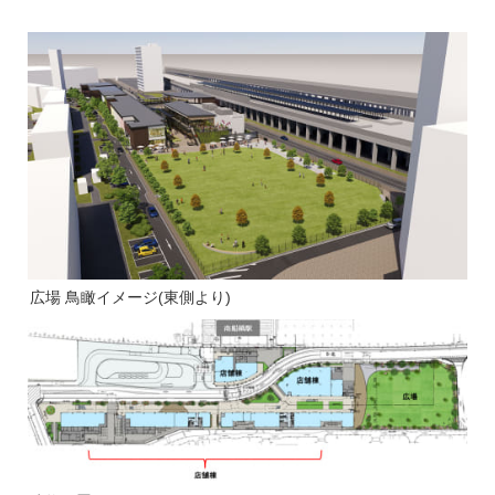
広場 鳥瞰イメージ(東側より)