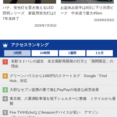
パナ、蛍光灯を置き換えるLED
お盆休み前半は8日に下り渋滞ピ
照明シリーズ　家庭用蛍光灯は2
ーク　中央道で最大45km
7年末終了
2026年8月8日
2026年7月30日
アクセスランキング
1時間
24時間
1週間
1カ月
名駅ヨドバシの誕生 名古屋駅再開発の行方と「期間限定」の
理由
グリーンハウスから1480円のスマートタグ Google「Find
Hub」対応
大胆なセブン提携の裏で進むPayPayの地道な経営改善
東京都、八重洲駐車場を地下シェルターに整備 ミサイルから避
難
Fire TVやEchoなどAmazonデバイスが安い アマゾン