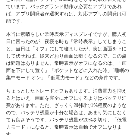
ています。バックグランド動作が必要なアプリであれ
ば、アプリ開発者が選択すれば、対応アプリの開発は可
能です。
本当に素晴らしい常時表示ディスプレイですが、購入初
日に困ったのが、夜寝る時も「常時表示」してしまうこ
と。当日は「オフ」にして寝ましたが、実は画面を下に
して伏せれば、従来どおり画面は暗くなるので、この点
は問題はありません。常時表示がオフになるのは、「画
面を下にして置く」「ポケットなどに入れた時」｢睡眠の
集中モード オン」「低電力モード」などの条件です。
ちょっとしたトレードオフもあります。消費電力を抑え
るとはいえ、画面を完全にオフにするよりはバッテリ消
費があります。ただ、ざっくり2時間で1%程度のような
ので、バッテリ残量が十分な場合は、あまり気にしなく
ても良さそうです。バッテリ残量が20%を切り、「低電
力モード」になると、常時表示は自動でオフになりま
す。