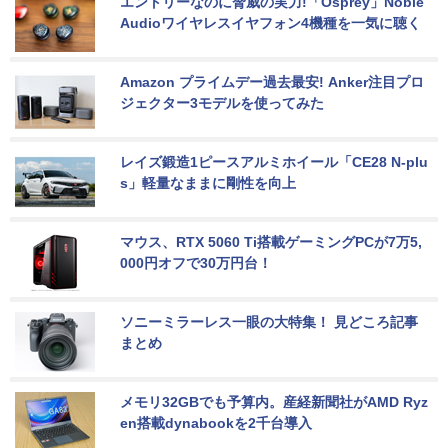
エントリーなのに脅威の実力!「Osprey」Noble 
Audioワイヤレスイヤフォン4機種を一気に聴く
Amazon プライムデー過去最安! Anker注目プロ
ジェクター3モデルを使ってみた
レイズ鍛造1ピースアルミホイール「CE28 N-plu
s」軽量なままに剛性を向上
マウス、RTX 5060 Ti搭載ゲーミングPCが7万5,
000円オフで30万円台！
ソニーミラーレス一眼の大特集！ 見どころ記事
まとめ
メモリ32GBでも予算内。産経新聞社がAMD Ryz
en搭載dynabookを2千台導入