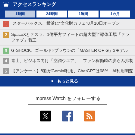
アクセスランキング
1時間
24時間
1週間
1カ月
スターバックス、横浜に“文化財カフェ”8月10日オープン
SpaceXとテスラ、1億平方フィートの超大型半導体工場「テラ
ファブ」着工
G-SHOCK、ゴールド×ブラウンの「MASTER OF G」3モデル
青山、ビジネス向け「空調ウエア」 ファン稼働時の膨らみ抑制
【アンケート】8割がGemini利用、ChatGPTは68% AI利用調査
もっと見る
Impress Watch をフォローする