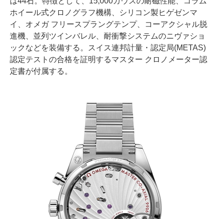
は44石。特徴として、15,000ガウスの耐磁性能、コラム
ホイール式クロノグラフ機構、シリコン製ヒゲゼンマ
イ、オメガ フリースプラングテンプ、コーアクシャル脱
進機、並列ツインバレル、耐衝撃システムのニヴァショ
ックなどを装備する。スイス連邦計量・認定局(METAS)
認定テストの合格を証明するマスター クロノメーター認
定書が付属する。