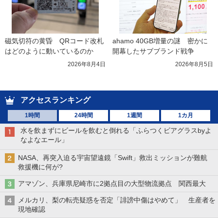
磁気切符の黄昏　QRコード改札
ahamo 40GB増量の謎　密かに
はどのように動いているのか
開幕したサブブランド戦争
2026年8月4日
2026年8月5日
アクセスランキング
1時間
24時間
1週間
1カ月
水を飲まずにビールを飲むと倒れる「ふらつくビアグラスbyよ
なよなエール」
NASA、再突入迫る宇宙望遠鏡「Swift」救出ミッションが難航
救援機に何が?
アマゾン、兵庫県尼崎市に2拠点目の大型物流拠点 関西最大
メルカリ、梨の転売疑惑を否定「誹謗中傷はやめて」 生産者を
現地確認