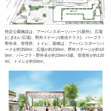
特定公園施設は、アーバンスポーツパーク(屋外)、広場
(にぎわい広場)、野外ステージ(発信テラス)、パーゴラ・
野外卓、管理所、トイレ。面積は、アーバンスポーツパ
ークが約350m
、広場が約330m
、野外ステージが約10
2
2
0m
、パーゴラ・野外卓が約10m
×3基、管理所が約120
2
2
m
、トイレが約50m
。
2
2