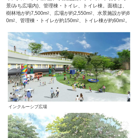
景/みち広場内)、管理棟・トイレ、トイレ棟。面積は、
樹林地が約7,500m
、広場が約2,550m
、水景施設が約8
2
2
0m
、管理棟・トイレが約150m
、トイレ棟が約60m
。
2
2
2
インクルーシブ広場