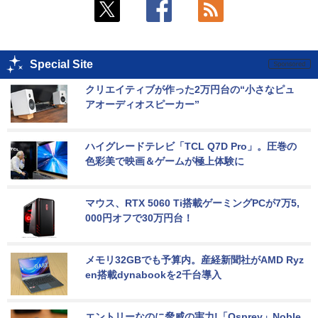
Special Site
クリエイティブが作った2万円台の“小さなピュ
アオーディオスピーカー”
ハイグレードテレビ「TCL Q7D Pro」。圧巻の
色彩美で映画＆ゲームが極上体験に
マウス、RTX 5060 Ti搭載ゲーミングPCが7万5,
000円オフで30万円台！
メモリ32GBでも予算内。産経新聞社がAMD Ryz
en搭載dynabookを2千台導入
エントリーなのに脅威の実力!「Osprey」Noble 