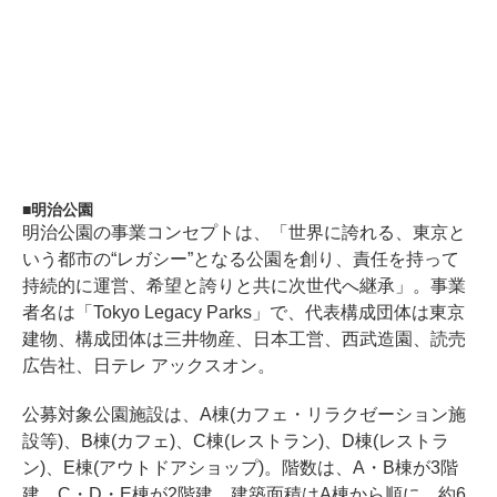
明治公園
明治公園の事業コンセプトは、「世界に誇れる、東京と
いう都市の“レガシー”となる公園を創り、責任を持って
持続的に運営、希望と誇りと共に次世代へ継承」。事業
者名は「Tokyo Legacy Parks」で、代表構成団体は東京
建物、構成団体は三井物産、日本工営、西武造園、読売
広告社、日テレ アックスオン。
公募対象公園施設は、A棟(カフェ・リラクゼーション施
設等)、B棟(カフェ)、C棟(レストラン)、D棟(レストラ
ン)、E棟(アウトドアショップ)。階数は、A・B棟が3階
建、C・D・E棟が2階建。建築面積はA棟から順に、約6