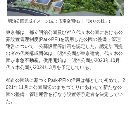
明治公園完成イメージ(左：広場空間/右：「誇りの杜」)
東京都は、都立明治公園及び都立代々木公園における公
募設置管理制度(Park-PFI)を活用した公園の整備・管理
運営について、公募設置等計画を認定した。認定計画提
出者の代表構成団体は、明治公園が東京建物、代々木公
園が東急不動産。供用開始は、明治公園が2023年10月、
代々木公園が2024年3月を予定している。
都市公園法に基づくPark-PFIの活用は都として初めて。2
021年11月に公園周辺のまちづくりにあわせて新たな公
園の整備・管理運営を行なう設置等予定者を決定してい
た。