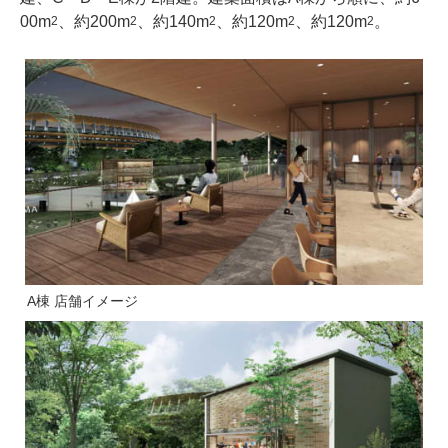
00m
、約200m
、約140m
、約120m
、約120m
。
2
2
2
2
2
A棟 店舗イメージ