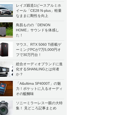
レイズ鍛造1ピースアルミホ
イール「CE28 N-plus」軽量
なままに剛性を向上
鳥肌ものの「DENON
HOME」サウンドを体感し
た！
マウス、RTX 5060 Ti搭載ゲ
ーミングPCが7万5,000円オ
フで30万円台！
総合オーディオブランドに進
化するSHANLINGとは何者
か？
「A&ultima SP4000T」の魅
力！ポケットに入るオーディ
オの醍醐味
ソニーミラーレス一眼の大特
集！ 見どころ記事まとめ