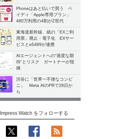
Phoneはあと払いで買う ペ
イディ「Apple専用プラン」
480万利用の4割がZ世代
東海道新幹線、紙の「EXご利
用票」廃止・電子化 EXサー
ビスとe5489が連携
AIエージェントへの“過度な期
待”とリスク ガートナーが指
摘
渋谷に「世界一不便なコンビ
ニ」 Meta AIのPRで28日か
ら
Impress Watch をフォローする