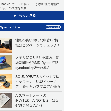
ChatGPTでアドビ製ツールが横断利用可能に
70以上の機能を統合
もっと見る
Special Site
性能の良いお得な中古PC情
報はこのページでチェック！
メモリ32GBでも予算内。産
経新聞社がAMD Ryzen搭載
dynabookを2千台導入
SOUNDPEATSのイヤカフ型
イヤフォン「UU2イヤーカ
フ」をイヤカフマニアが語る
AIスマートノートの
iFLYTEK「AINOTE 2」はな
ぜ魅力的なのか？