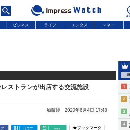
ビジネス
ライフ
エンタメ
マネー
1
やレストランが出店する交流施設
加藤綾
2020年6月4日 17:48
ブックマーク
ェア
はてブ
note