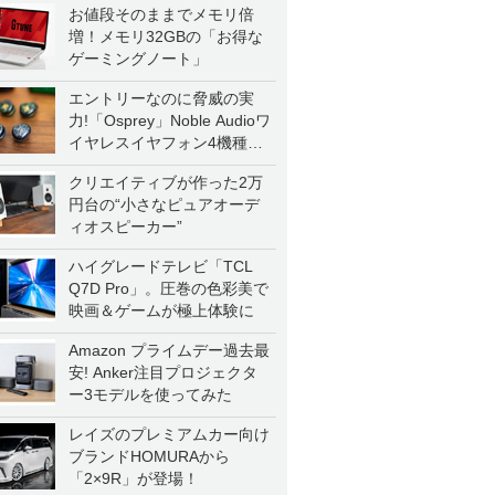
お値段そのままでメモリ倍
増！メモリ32GBの「お得な
ゲーミングノート」
エントリーなのに脅威の実
力!「Osprey」Noble Audioワ
イヤレスイヤフォン4機種を
一気に聴く
クリエイティブが作った2万
円台の“小さなピュアオーデ
ィオスピーカー”
ハイグレードテレビ「TCL
Q7D Pro」。圧巻の色彩美で
映画＆ゲームが極上体験に
Amazon プライムデー過去最
安! Anker注目プロジェクタ
ー3モデルを使ってみた
レイズのプレミアムカー向け
ブランドHOMURAから
「2×9R」が登場！