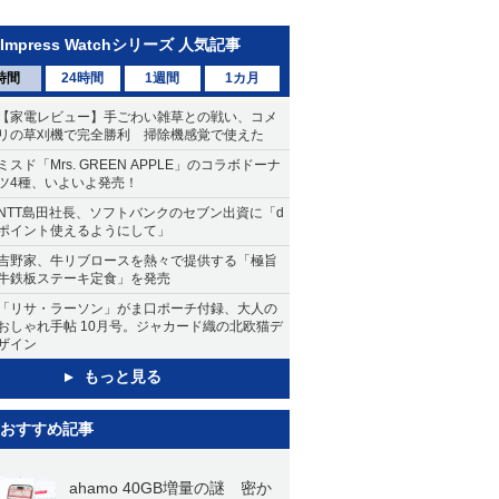
Impress Watchシリーズ 人気記事
時間
24時間
1週間
1カ月
【家電レビュー】手ごわい雑草との戦い、コメ
リの草刈機で完全勝利 掃除機感覚で使えた
ミスド「Mrs. GREEN APPLE」のコラボドーナ
ツ4種、いよいよ発売！
NTT島田社長、ソフトバンクのセブン出資に「d
ポイント使えるようにして」
吉野家、牛リブロースを熱々で提供する「極旨
牛鉄板ステーキ定食」を発売
「リサ・ラーソン」がま口ポーチ付録、大人の
おしゃれ手帖 10月号。ジャカード織の北欧猫デ
ザイン
もっと見る
おすすめ記事
ahamo 40GB増量の謎 密か