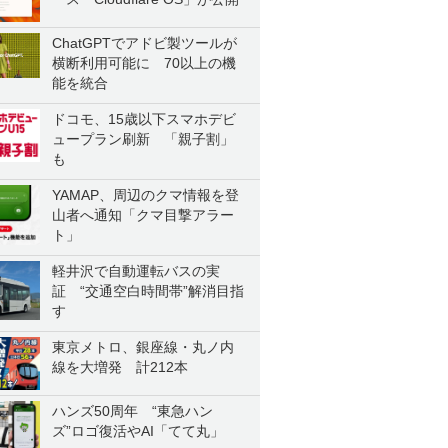
ChatGPTでアドビ製ツールが
横断利用可能に 70以上の機
能を統合
ドコモ、15歳以下スマホデビ
ュープラン刷新 「親子割」
も
YAMAP、周辺のクマ情報を登
山者へ通知「クマ目撃アラー
ト」
軽井沢で自動運転バスの実
証 “交通空白時間帯”解消目指
す
東京メトロ、銀座線・丸ノ内
線を大増発 計212本
ハンズ50周年 “東急ハン
ズ”ロゴ復活やAI「てて丸」