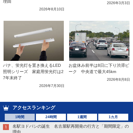
理由
2026年3月3日
2026年8月10日
パナ、蛍光灯を置き換えるLED
お盆休み前半は8日に下り渋滞ピ
照明シリーズ　家庭用蛍光灯は2
ーク　中央道で最大45km
7年末終了
2026年8月8日
2026年7月30日
アクセスランキング
1時間
24時間
1週間
1カ月
名駅ヨドバシの誕生 名古屋駅再開発の行方と「期間限定」の
理由