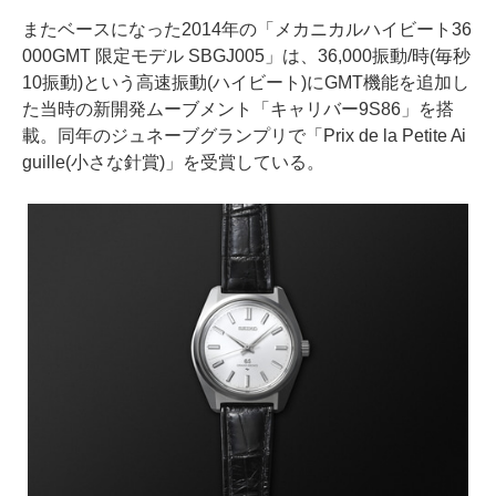
またベースになった2014年の「メカニカルハイビート36
000GMT 限定モデル SBGJ005」は、36,000振動/時(毎秒
10振動)という高速振動(ハイビート)にGMT機能を追加し
た当時の新開発ムーブメント「キャリバー9S86」を搭
載。同年のジュネーブグランプリで「Prix de la Petite Ai
guille(小さな針賞)」を受賞している。