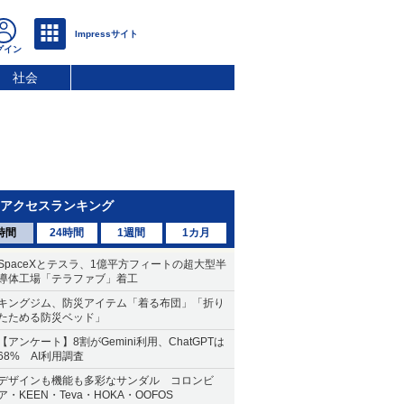
社会
アクセスランキング
時間
24時間
1週間
1カ月
SpaceXとテスラ、1億平方フィートの超大型半
導体工場「テラファブ」着工
キングジム、防災アイテム「着る布団」「折り
たためる防災ベッド」
【アンケート】8割がGemini利用、ChatGPTは
68% AI利用調査
デザインも機能も多彩なサンダル コロンビ
ア・KEEN・Teva・HOKA・OOFOS