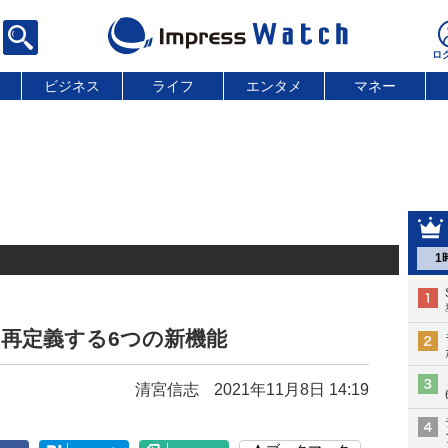
ビジネス
ライフ
エンタメ
マネー
1
を再定義する6つの新機能
清宮信志
2021年11月8日 14:19