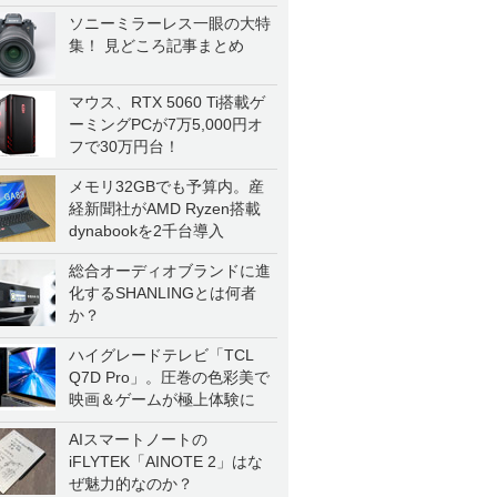
ソニーミラーレス一眼の大特
集！ 見どころ記事まとめ
マウス、RTX 5060 Ti搭載ゲ
ーミングPCが7万5,000円オ
フで30万円台！
メモリ32GBでも予算内。産
経新聞社がAMD Ryzen搭載
dynabookを2千台導入
総合オーディオブランドに進
化するSHANLINGとは何者
か？
ハイグレードテレビ「TCL
Q7D Pro」。圧巻の色彩美で
映画＆ゲームが極上体験に
AIスマートノートの
iFLYTEK「AINOTE 2」はな
ぜ魅力的なのか？