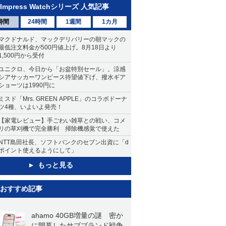
Impress Watchシリーズ 人気記事
時間
24時間
1週間
1カ月
マクドナルド、マックデリバリーの朝マックの
最低注文料金が500円値上げ。8月18日より
1,500円から受付
ユニクロ、今日から「お盆特別セール」。涼感
シアサッカーワンピース待望値下げ、撥水ギア
ショーツは1990円に
ミスド「Mrs. GREEN APPLE」のコラボドーナ
ツ4種、いよいよ発売！
【家電レビュー】手ごわい雑草との戦い、コメ
リの草刈機で完全勝利 掃除機感覚で使えた
NTT島田社長、ソフトバンクのセブン出資に「d
ポイント使えるようにして」
もっと見る
おすすめ記事
ahamo 40GB増量の謎 密か
に開幕したサブブランド戦争