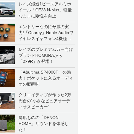
レイズ鍛造1ピースアルミホ
イール「CE28 N-plus」軽量
なままに剛性を向上
エントリーなのに脅威の実
力!「Osprey」Noble Audioワ
イヤレスイヤフォン4機種を
一気に聴く
レイズのプレミアムカー向け
ブランドHOMURAから
「2×9R」が登場！
「A&ultima SP4000T」の魅
力！ポケットに入るオーディ
オの醍醐味
クリエイティブが作った2万
円台の“小さなピュアオーデ
ィオスピーカー”
鳥肌ものの「DENON
HOME」サウンドを体感し
た！