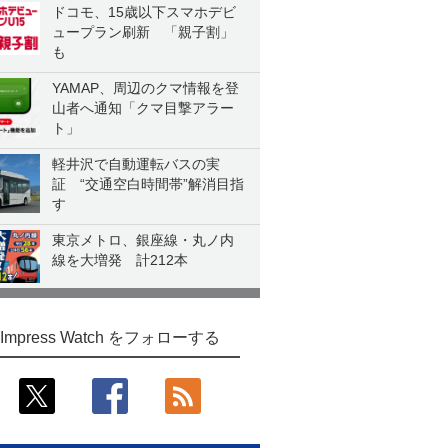
ドコモ、15歳以下スマホデビ
ュープラン刷新 「親子割」
も
YAMAP、周辺のクマ情報を登
山者へ通知「クマ目撃アラー
ト」
軽井沢で自動運転バスの実
証 “交通空白時間帯”解消目指
す
東京メトロ、銀座線・丸ノ内
線を大増発 計212本
Impress Watch をフォローする