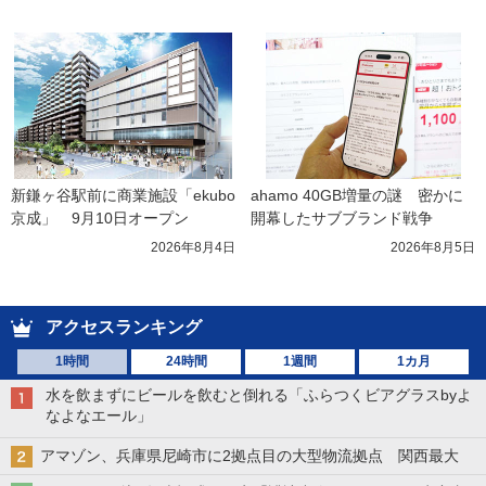
新鎌ヶ谷駅前に商業施設「ekubo
ahamo 40GB増量の謎　密かに
京成」　9月10日オープン
開幕したサブブランド戦争
2026年8月4日
2026年8月5日
アクセスランキング
1時間
24時間
1週間
1カ月
水を飲まずにビールを飲むと倒れる「ふらつくビアグラスbyよ
なよなエール」
アマゾン、兵庫県尼崎市に2拠点目の大型物流拠点 関西最大