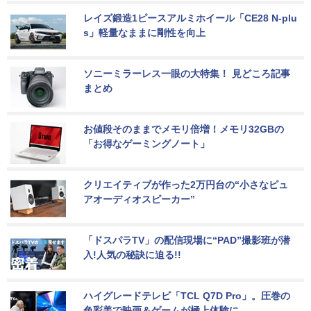
レイズ鍛造1ピースアルミホイール「CE28 N-plu
s」軽量なままに剛性を向上
ソニーミラーレス一眼の大特集！ 見どころ記事
まとめ
お値段そのままでメモリ倍増！メモリ32GBの
「お得なゲーミングノート」
クリエイティブが作った2万円台の“小さなピュ
アオーディオスピーカー”
「ドスパラTV」の配信現場に“PAD”撮影班が潜
入!人気の秘訣に迫る!!
ハイグレードテレビ「TCL Q7D Pro」。圧巻の
色彩美で映画＆ゲームが極上体験に