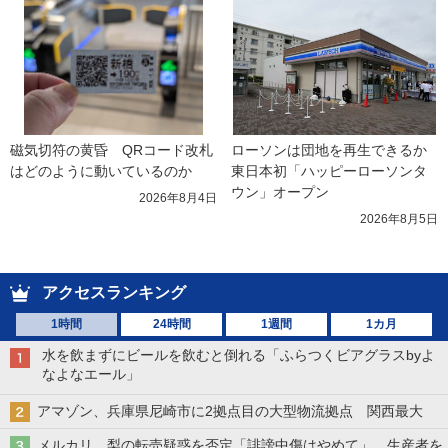
磁気切符の黄昏　QRコード改札
ローソンは団地を再生できるか 
はどのように動いているのか
東日本初「ハッピーローソンタ
ウン」オープン
2026年8月4日
2026年8月5日
アクセスランキング
1時間
24時間
1週間
1カ月
水を飲まずにビールを飲むと倒れる「ふらつくビアグラスbyよ
なよなエール」
アマゾン、兵庫県尼崎市に2拠点目の大型物流拠点 関西最大
メルカリ、梨の転売疑惑を否定「誹謗中傷はやめて」 生産者を