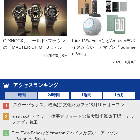
G-SHOCK、ゴールド×ブラウン
Fire TVやEchoなどAmazonデバ
の「MASTER OF G」3モデル
イスが安い　アマゾン「Summe
r Sale」
2026年8月8日
2026年8月8日
アクセスランキング
1時間
24時間
1週間
1カ月
スターバックス、横浜に“文化財カフェ”8月10日オープン
SpaceXとテスラ、1億平方フィートの超大型半導体工場「テラ
ファブ」着工
Fire TVやEchoなどAmazonデバイスが安い アマゾン
「Summer Sale」