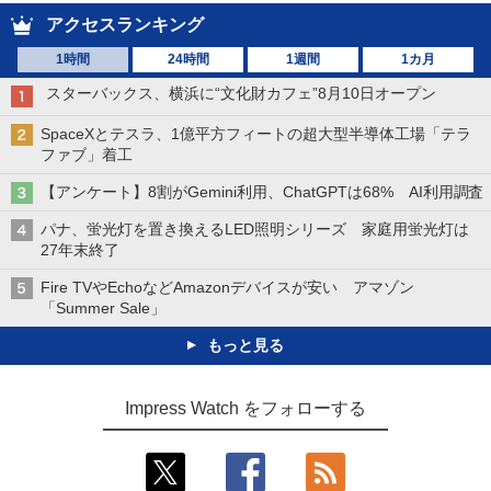
アクセスランキング
1時間
24時間
1週間
1カ月
スターバックス、横浜に“文化財カフェ”8月10日オープン
SpaceXとテスラ、1億平方フィートの超大型半導体工場「テラ
ファブ」着工
【アンケート】8割がGemini利用、ChatGPTは68% AI利用調査
パナ、蛍光灯を置き換えるLED照明シリーズ 家庭用蛍光灯は
27年末終了
Fire TVやEchoなどAmazonデバイスが安い アマゾン
「Summer Sale」
もっと見る
Impress Watch をフォローする