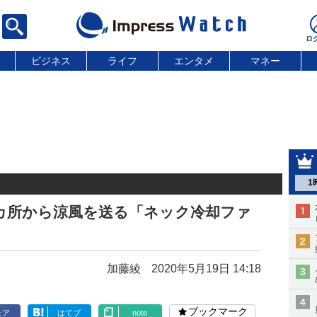
ビジネス
ライフ
エンタメ
マネー
1
カ所から涼風を送る「ネック冷却ファ
加藤綾
2020年5月19日 14:18
ブックマーク
ェア
はてブ
note