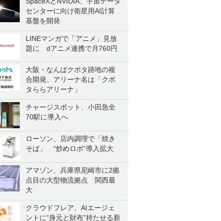
SpaceXとNVIDIA、宇宙データ
センターに向け衛星用AI計算
基盤を開発
LINEマンガで「アニメ」見放
題に dアニメ連携で月760円
大阪・なんばクボタ跡地の複
合開発、アリーナ名は「クボ
タららアリーナ」
チャージスポット、小田急全
70駅に導入へ
ローソン、店内調理で「焼き
そば」 “炒めロボ”導入拡大
アマゾン、兵庫県尼崎市に2拠
点目の大型物流拠点 関西最
大
クラウドフレア、AIエージェ
ントに“身元と財布”持たせる新