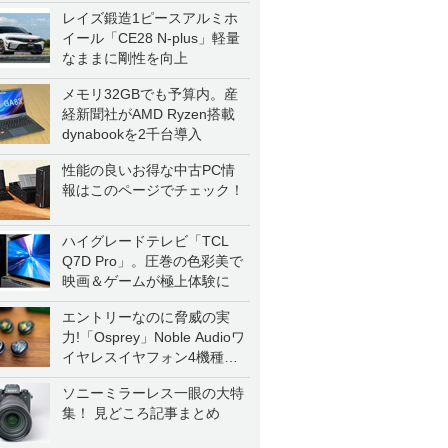
レイズ鍛造1ピースアルミホ
イール「CE28 N-plus」軽量
なままに剛性を向上
メモリ32GBでも予算内。産
経新聞社がAMD Ryzen搭載
dynabookを2千台導入
性能の良いお得な中古PC情
報はこのページでチェック！
ハイグレードテレビ「TCL
Q7D Pro」。圧巻の色彩美で
映画＆ゲームが極上体験に
エントリーなのに脅威の実
力!「Osprey」Noble Audioワ
イヤレスイヤフォン4機種を
一気に聴く
ソニーミラーレス一眼の大特
集！ 見どころ記事まとめ