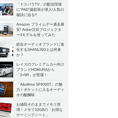
「ドスパラTV」の配信現場
に“PAD”撮影班が潜入!人気の
秘訣に迫る!!
Amazon プライムデー過去最
安! Anker注目プロジェクタ
ー3モデルを使ってみた
総合オーディオブランドに進
化するSHANLINGとは何者
か？
レイズのプレミアムカー向け
ブランドHOMURAから
「2×9R」が登場！
「A&ultima SP4000T」の魅
力！ポケットに入るオーディ
オの醍醐味
お値段そのままでメモリ倍
増！メモリ32GBの「お得な
ゲーミングノート」