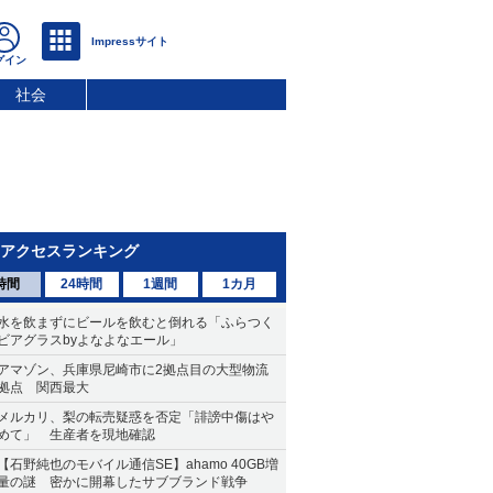
社会
アクセスランキング
時間
24時間
1週間
1カ月
水を飲まずにビールを飲むと倒れる「ふらつく
ビアグラスbyよなよなエール」
アマゾン、兵庫県尼崎市に2拠点目の大型物流
拠点 関西最大
メルカリ、梨の転売疑惑を否定「誹謗中傷はや
めて」 生産者を現地確認
【石野純也のモバイル通信SE】ahamo 40GB増
量の謎 密かに開幕したサブブランド戦争