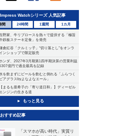
Impress Watchシリーズ 人気記事
時間
24時間
1週間
1カ月
吉野家、牛リブロースを熱々で提供する「極旨
牛鉄板ステーキ定食」を発売
鎌倉紅谷「クルミッ子」“切り落とし”をオンラ
インショップで限定販売
ホンダ、2027年3月期第1四半期決算の営業利益
5307億円で過去最高を記録
水を飲まずにビールを飲むと倒れる「ふらつく
ビアグラスbyよなよなエール」
【まるも亜希子の「寄り道日和」】ディーゼル
エンジンの生きる道
もっと見る
おすすめ記事
「スマホが高い時代」実質リ