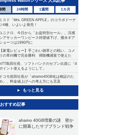
Impress Watchシリーズ 人気記事
時間
24時間
1週間
1カ月
ミスド「Mrs. GREEN APPLE」のコラボドーナ
ツ4種、いよいよ発売！
ユニクロ、今日から「お盆特別セール」。涼感
シアサッカーワンピース待望値下げ、撥水ギア
ショーツは1990円に
【家電レビュー】手ごわい雑草との戦い、コメ
リの草刈機で完全勝利 掃除機感覚で使えた
NTT島田社長、ソフトバンクのセブン出資に「d
ポイント使えるようにして」
ドコモ前田社長が「ahamo40GB化は検証のた
め」、料金値上げへの考え方にも言及
もっと見る
おすすめ記事
ahamo 40GB増量の謎 密か
に開幕したサブブランド戦争