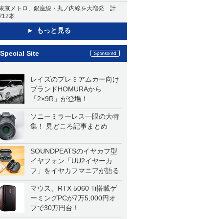
東京メトロ、銀座線・丸ノ内線を大増発 計
212本
もっと見る
Special Site
レイズのプレミアムカー向け
ブランドHOMURAから
「2×9R」が登場！
ソニーミラーレス一眼の大特
集！ 見どころ記事まとめ
SOUNDPEATSのイヤカフ型
イヤフォン「UU2イヤーカ
フ」をイヤカフマニアが語る
マウス、RTX 5060 Ti搭載ゲ
ーミングPCが7万5,000円オ
フで30万円台！