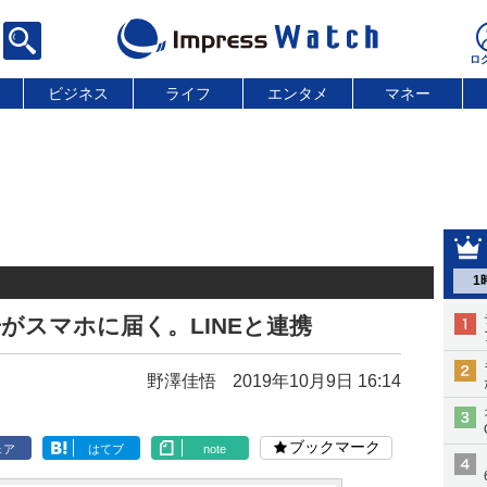
ビジネス
ライフ
エンタメ
マネー
1
がスマホに届く。LINEと連携
野澤佳悟
2019年10月9日 16:14
ブックマーク
ェア
はてブ
note