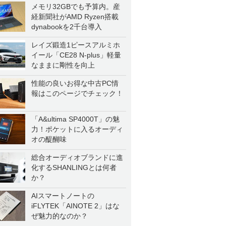
メモリ32GBでも予算内。産
経新聞社がAMD Ryzen搭載
dynabookを2千台導入
レイズ鍛造1ピースアルミホ
イール「CE28 N-plus」軽量
なままに剛性を向上
性能の良いお得な中古PC情
報はこのページでチェック！
「A&ultima SP4000T」の魅
力！ポケットに入るオーディ
オの醍醐味
総合オーディオブランドに進
化するSHANLINGとは何者
か？
AIスマートノートの
iFLYTEK「AINOTE 2」はな
ぜ魅力的なのか？