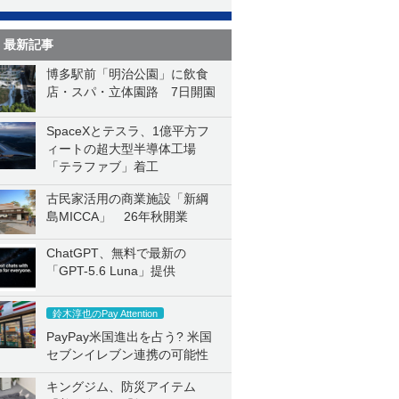
最新記事
博多駅前「明治公園」に飲食
店・スパ・立体園路 7日開園
SpaceXとテスラ、1億平方フ
ィートの超大型半導体工場
「テラファブ」着工
古民家活用の商業施設「新綱
島MICCA」 26年秋開業
ChatGPT、無料で最新の
「GPT-5.6 Luna」提供
鈴木淳也のPay Attention
PayPay米国進出を占う? 米国
セブンイレブン連携の可能性
キングジム、防災アイテム