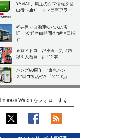
YAMAP、周辺のクマ情報を登
山者へ通知「クマ目撃アラー
ト」
軽井沢で自動運転バスの実
証 “交通空白時間帯”解消目指
す
東京メトロ、銀座線・丸ノ内
線を大増発 計212本
ハンズ50周年 “東急ハン
ズ”ロゴ復活やAI「てて丸」
Impress Watch をフォローする