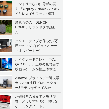
エントリーなのに脅威の実
力!「Osprey」Noble Audioワ
イヤレスイヤフォン4機種を
一気に聴く
鳥肌ものの「DENON
HOME」サウンドを体感し
た！
クリエイティブが作った2万
円台の“小さなピュアオーデ
ィオスピーカー”
ハイグレードテレビ「TCL
Q7D Pro」。圧巻の色彩美で
映画＆ゲームが極上体験に
Amazon プライムデー過去最
安! Anker注目プロジェクタ
ー3モデルを使ってみた
お値段そのままでメモリ倍
増！メモリ32GBの「お得な
ゲーミングノート」