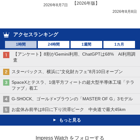
【2026年版】
2026年8月7日
2026年8月8日
アクセスランキング
1時間
24時間
1週間
1カ月
【アンケート】8割がGemini利用、ChatGPTは68% AI利用調
査
スターバックス、横浜に“文化財カフェ”8月10日オープン
SpaceXとテスラ、1億平方フィートの超大型半導体工場「テラ
ファブ」着工
G-SHOCK、ゴールド×ブラウンの「MASTER OF G」3モデル
お盆休み前半は8日に下り渋滞ピーク 中央道で最大45km
もっと見る
Impress Watch をフォローする