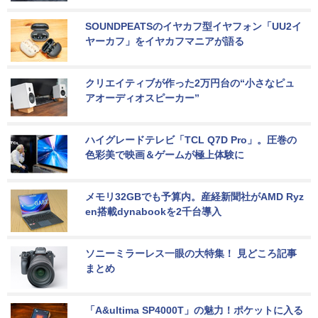
SOUNDPEATSのイヤカフ型イヤフォン「UU2イ
ヤーカフ」をイヤカフマニアが語る
クリエイティブが作った2万円台の“小さなピュ
アオーディオスピーカー”
ハイグレードテレビ「TCL Q7D Pro」。圧巻の
色彩美で映画＆ゲームが極上体験に
メモリ32GBでも予算内。産経新聞社がAMD Ryz
en搭載dynabookを2千台導入
ソニーミラーレス一眼の大特集！ 見どころ記事
まとめ
「A&ultima SP4000T」の魅力！ポケットに入る