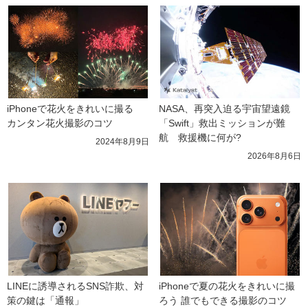
iPhoneで花火をきれいに撮る　
NASA、再突入迫る宇宙望遠鏡
カンタン花火撮影のコツ
「Swift」救出ミッションが難
航　救援機に何が?
2024年8月9日
2026年8月6日
LINEに誘導されるSNS詐欺、対
iPhoneで夏の花火をきれいに撮
策の鍵は「通報」
ろう 誰でもできる撮影のコツ