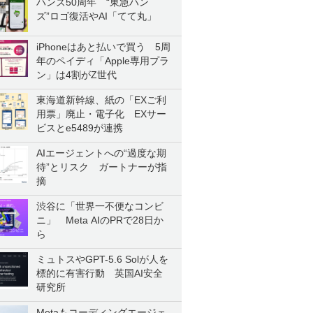
ハンズ50周年 “東急ハン
ズ”ロゴ復活やAI「てて丸」
iPhoneはあと払いで買う 5周
年のペイディ「Apple専用プラ
ン」は4割がZ世代
東海道新幹線、紙の「EXご利
用票」廃止・電子化 EXサー
ビスとe5489が連携
AIエージェントへの“過度な期
待”とリスク ガートナーが指
摘
渋谷に「世界一不便なコンビ
ニ」 Meta AIのPRで28日か
ら
ミュトスやGPT-5.6 Solが人を
標的に有害行動 英国AI安全
研究所
Metaもコーディングエージェ