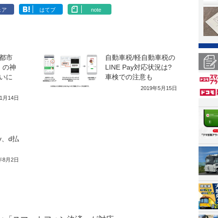
ェア
はてブ
note
都市
自動車税/軽自動車税の
」の神
LINE Pay対応状況は?
いに
車検での注意も
2019年5月15日
11月14日
ay、d払
9年8月2日