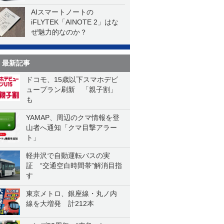
AIスマートノートの
iFLYTEK「AINOTE 2」はな
ぜ魅力的なのか？
最新記事
ドコモ、15歳以下スマホデビ
ュープラン刷新 「親子割」
も
YAMAP、周辺のクマ情報を登
山者へ通知「クマ目撃アラー
ト」
軽井沢で自動運転バスの実
証 “交通空白時間帯”解消目指
す
東京メトロ、銀座線・丸ノ内
線を大増発 計212本