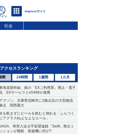
社会
アクセスランキング
時間
24時間
1週間
1カ月
東海道新幹線、紙の「EXご利用票」廃止・電子
化 EXサービスとe5489が連携
アマゾン、兵庫県尼崎市に2拠点目の大型物流
拠点 関西最大
水を飲まずにビールを飲むと倒れる「ふらつく
ビアグラスbyよなよなエール」
NASA、再突入迫る宇宙望遠鏡「Swift」救出ミ
ッションが難航 救援機に何が?