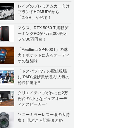
レイズのプレミアムカー向け
ブランドHOMURAから
「2×9R」が登場！
マウス、RTX 5060 Ti搭載ゲ
ーミングPCが7万5,000円オ
フで30万円台！
「A&ultima SP4000T」の魅
力！ポケットに入るオーディ
オの醍醐味
「ドスパラTV」の配信現場
に“PAD”撮影班が潜入!人気の
秘訣に迫る!!
クリエイティブが作った2万
円台の“小さなピュアオーデ
ィオスピーカー”
ソニーミラーレス一眼の大特
集！ 見どころ記事まとめ