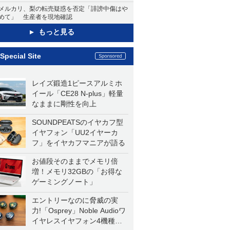
メルカリ、梨の転売疑惑を否定「誹謗中傷はや
めて」 生産者を現地確認
もっと見る
Special Site
レイズ鍛造1ピースアルミホ
イール「CE28 N-plus」軽量
なままに剛性を向上
SOUNDPEATSのイヤカフ型
イヤフォン「UU2イヤーカ
フ」をイヤカフマニアが語る
お値段そのままでメモリ倍
増！メモリ32GBの「お得な
ゲーミングノート」
エントリーなのに脅威の実
力!「Osprey」Noble Audioワ
イヤレスイヤフォン4機種を