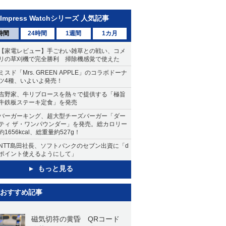
Impress Watchシリーズ 人気記事
時間
24時間
1週間
1カ月
【家電レビュー】手ごわい雑草との戦い、コメ
リの草刈機で完全勝利 掃除機感覚で使えた
ミスド「Mrs. GREEN APPLE」のコラボドーナ
ツ4種、いよいよ発売！
吉野家、牛リブロースを熱々で提供する「極旨
牛鉄板ステーキ定食」を発売
バーガーキング、超大型チーズバーガー「ダー
ティ ザ・ワンパウンダー」を発売。総カロリー
約1656kcal、総重量約527g！
NTT島田社長、ソフトバンクのセブン出資に「d
ポイント使えるようにして」
もっと見る
おすすめ記事
磁気切符の黄昏 QRコード