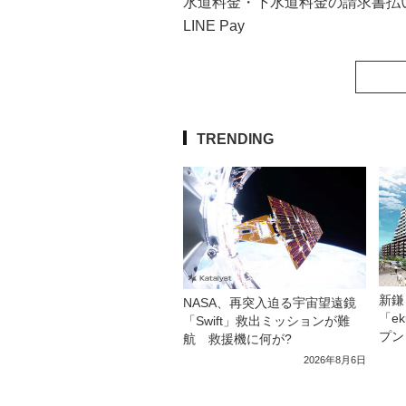
水道料金・下水道料金の請求書払
LINE Pay
TRENDING
新鎌
NASA、再突入迫る宇宙望遠鏡
「e
「Swift」救出ミッションが難
プン
航 救援機に何が?
2026年8月6日