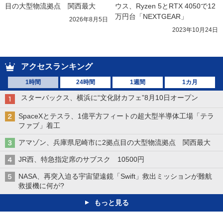
目の大型物流拠点　関西最大
ウス、Ryzen 5とRTX 4050で12
万円台「NEXTGEAR」
2026年8月5日
2023年10月24日
アクセスランキング
1時間
24時間
1週間
1カ月
スターバックス、横浜に“文化財カフェ”8月10日オープン
SpaceXとテスラ、1億平方フィートの超大型半導体工場「テラ
ファブ」着工
アマゾン、兵庫県尼崎市に2拠点目の大型物流拠点 関西最大
JR西、特急指定席のサブスク 10500円
NASA、再突入迫る宇宙望遠鏡「Swift」救出ミッションが難航
救援機に何が?
もっと見る