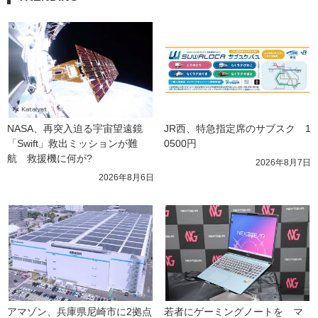
NASA、再突入迫る宇宙望遠鏡
JR西、特急指定席のサブスク　1
「Swift」救出ミッションが難
0500円
航　救援機に何が?
2026年8月7日
2026年8月6日
アマゾン、兵庫県尼崎市に2拠点
若者にゲーミングノートを　マ