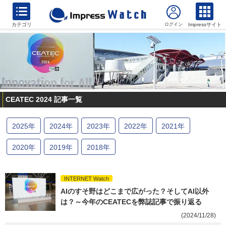
カテゴリ
Impressサイト
CEATEC 2024 記事一覧
2025
年
2024
年
2023
年
2022
年
2021
年
2020
年
2019
年
2018
年
INTERNET Watch
AIのすそ野はどこまで広がった？そしてAI以外
は？～今年のCEATECを弊誌記事で振り返る
(2024/11/28)