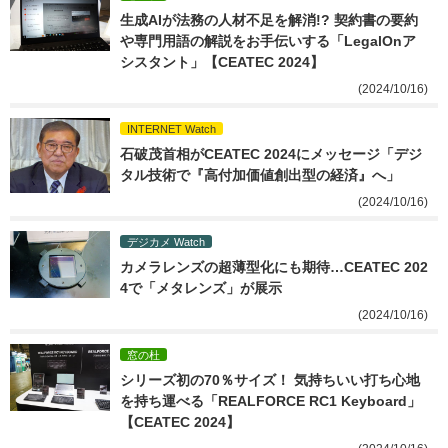
生成AIが法務の人材不足を解消!? 契約書の要約
や専門用語の解説をお手伝いする「LegalOnア
シスタント」【CEATEC 2024】
(2024/10/16)
INTERNET Watch
石破茂首相がCEATEC 2024にメッセージ「デジ
タル技術で『高付加価値創出型の経済』へ」
(2024/10/16)
デジカメ Watch
カメラレンズの超薄型化にも期待…CEATEC 202
4で「メタレンズ」が展示
(2024/10/16)
窓の杜
シリーズ初の70％サイズ！ 気持ちいい打ち心地
を持ち運べる「REALFORCE RC1 Keyboard」
【CEATEC 2024】