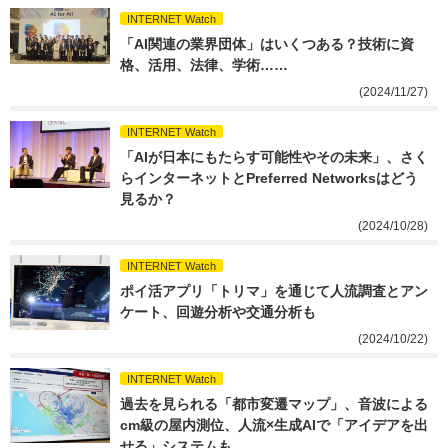
INTERNET Watch
「AI関連の業界団体」はいくつある？技術に資
格、活用、法律、学術……
(2024/11/27)
INTERNET Watch
「AIが日本にもたらす可能性やその未来」、さく
らインターネットとPreferred Networksはどう
見るか？
(2024/10/28)
INTERNET Watch
ポイ活アプリ「トリマ」を通じて人流調査とアン
ケート、回遊分析や交通分析も
(2024/10/22)
INTERNET Watch
過去を見られる「都市変遷マップ」、音波による
cm級の屋内測位、人流×生成AIで「アイデアを出
せる」システムも