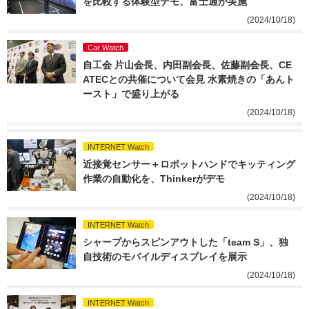
を比較する体験型デモ、富士通が実施
(2024/10/18)
Car Watch
自工会 片山会長、内田副会長、佐藤副会長、CE
ATECとの共催について会見 水素焼きの「あんト
ースト」で盛り上がる
(2024/10/18)
INTERNET Watch
近接覚センサー＋ロボットハンドでキッティング
作業の自動化を、Thinkerがデモ
(2024/10/18)
INTERNET Watch
シャープからスピンアウトした「team S」、独
自技術のモバイルディスプレイを展示
(2024/10/18)
INTERNET Watch