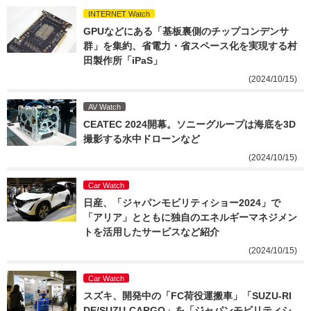
INTERNET Watch
GPUなどにある「基板裏側のチップコンデンサ
群」を集約、省電力・省スペース化を実現する村
田製作所「iPaS」
(2024/10/15)
AV Watch
CEATEC 2024開幕。ソニーグループは海底を3D
撮影する水中ドローンなど
(2024/10/15)
Car Watch
日産、「ジャパンモビリティショー2024」で
「アリア」とともに独自のエネルギーマネジメン
トを活用したサービスなど紹介
(2024/10/15)
Car Watch
スズキ、開発中の「FC荷役運搬車」「SUZU-RI
DE/SUZU-CARGO」を「ジャパンモビリティシ