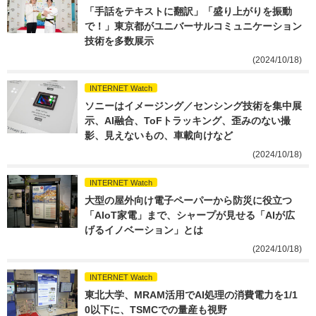
「手話をテキストに翻訳」「盛り上がりを振動
で！」東京都がユニバーサルコミュニケーション
技術を多数展示
(2024/10/18)
INTERNET Watch
ソニーはイメージング／センシング技術を集中展
示、AI融合、ToFトラッキング、歪みのない撮
影、見えないもの、車載向けなど
(2024/10/18)
INTERNET Watch
大型の屋外向け電子ペーパーから防災に役立つ
「AIoT家電」まで、シャープが見せる「AIが広
げるイノベーション」とは
(2024/10/18)
INTERNET Watch
東北大学、MRAM活用でAI処理の消費電力を1/1
0以下に、TSMCでの量産も視野