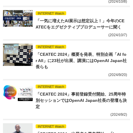
(2024/10/8)
INTERNET Watch
「一気に増えたAI展示は想定以上！」今年のCE
ATECをエグゼクティブプロデューサーに聞く
(2024/10/7)
INTERNET Watch
「CEATEC 2024」概要を発表、特別企画「AI fo
r All」に23社が出展、講演にはOpenAI Japan社
長らも
(2024/9/20)
INTERNET Watch
「CEATEC 2024」事前登録受付開始、25周年特
別セッションではOpenAI Japan社長の登壇も決
定
(2024/9/2)
INTERNET Watch