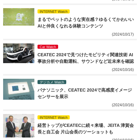
INTERNET Watch
まるでペットのような実在感？ゆるくてかわいい
AIと仲良くなれる体験コンテンツ
(2024/10/17)
Car Watch
CEATEC 2024で見つけたモビリティ関連技術 AI
事故分析や自動運転、サウンドなど近未来を確認
(2024/10/16)
デジカメ Watch
パナソニック、CEATEC 2024で高感度イメージ
センサーを展示
(2024/10/16)
INTERNET Watch
経営トップがCEATECに続々来場、JEITA 津賀会
長と自工会 片山会長のツーショットも