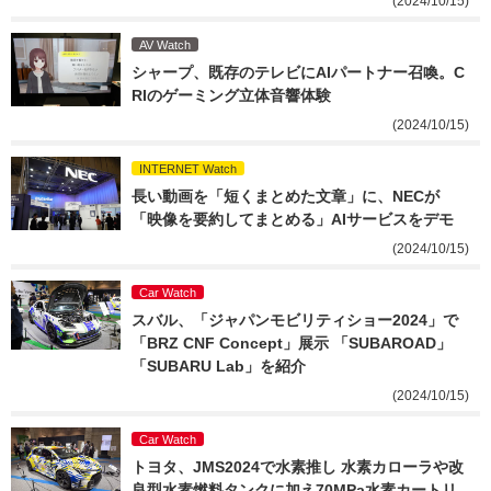
(2024/10/15)
AV Watch
シャープ、既存のテレビにAIパートナー召喚。C
RIのゲーミング立体音響体験
(2024/10/15)
INTERNET Watch
長い動画を「短くまとめた文章」に、NECが
「映像を要約してまとめる」AIサービスをデモ
(2024/10/15)
Car Watch
スバル、「ジャパンモビリティショー2024」で
「BRZ CNF Concept」展示 「SUBAROAD」
「SUBARU Lab」を紹介
(2024/10/15)
Car Watch
トヨタ、JMS2024で水素推し 水素カローラや改
良型水素燃料タンクに加え70MPa水素カートリ