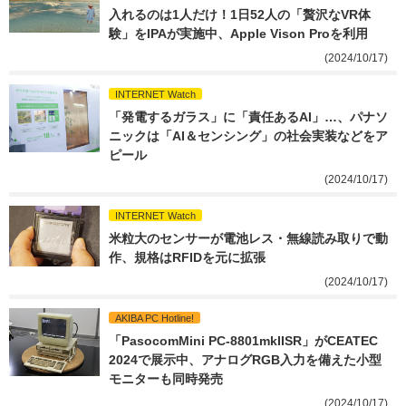
入れるのは1人だけ！1日52人の「贅沢なVR体
験」をIPAが実施中、Apple Vison Proを利用
(2024/10/17)
INTERNET Watch
「発電するガラス」に「責任あるAI」…、パナソ
ニックは「AI＆センシング」の社会実装などをア
ピール
(2024/10/17)
INTERNET Watch
米粒大のセンサーが電池レス・無線読み取りで動
作、規格はRFIDを元に拡張
(2024/10/17)
AKIBA PC Hotline!
「PasocomMini PC-8801mkIISR」がCEATEC 
2024で展示中、アナログRGB入力を備えた小型
モニターも同時発売
(2024/10/17)