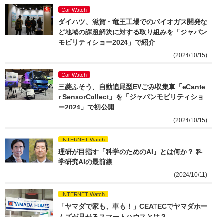
Car Watch
ダイハツ、滋賀・竜王工場でのバイオガス開発な
ど地域の課題解決に対する取り組みを「ジャパン
モビリティショー2024」で紹介
(2024/10/15)
Car Watch
三菱ふそう、自動追尾型EVごみ収集車「eCante
r SensorCollect」を「ジャパンモビリティショ
ー2024」で初公開
(2024/10/15)
INTERNET Watch
理研が目指す「科学のためのAI」とは何か？ 科
学研究AIの最前線
(2024/10/11)
INTERNET Watch
「ヤマダで家も、車も！」CEATECでヤマダホー
ムズが見せるスマートハウスとは？