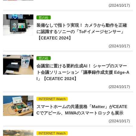
(2024/10/17)
窓の杜
装備なしで指トラ実現！ カメラから動作を正確
に認識するソニーの「ToFイメージセンサー」
【CEATEC 2024】
(2024/10/17)
窓の杜
会議室に置ける要約生成AI！ シャープのスマー
ト会議ソリューション「議事録作成支援 Edge-A
I」【CEATEC 2024】
(2024/10/17)
INTERNET Watch
スマートホームの共通規格「Matter」がCEATE
Cでアピール、MIWAのスマートロックも展示
(2024/10/17)
INTERNET Watch