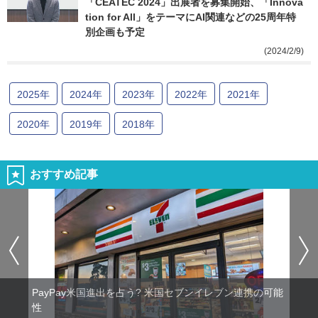
「CEATEC 2024」出展者を募集開始、「Innova
tion for All」をテーマにAI関連などの25周年特
別企画も予定
(2024/2/9)
2025
年
2024
年
2023
年
2022
年
2021
年
2020
年
2019
年
2018
年
おすすめ記事
PayPay米国進出を占う? 米国セブンイレブン連携の可能
性