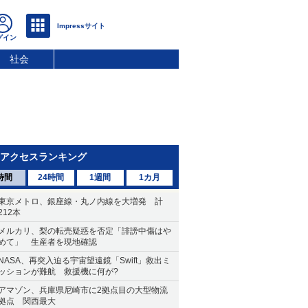
社会
アクセスランキング
時間
24時間
1週間
1カ月
東京メトロ、銀座線・丸ノ内線を大増発 計
212本
メルカリ、梨の転売疑惑を否定「誹謗中傷はや
めて」 生産者を現地確認
NASA、再突入迫る宇宙望遠鏡「Swift」救出ミ
ッションが難航 救援機に何が?
アマゾン、兵庫県尼崎市に2拠点目の大型物流
拠点 関西最大