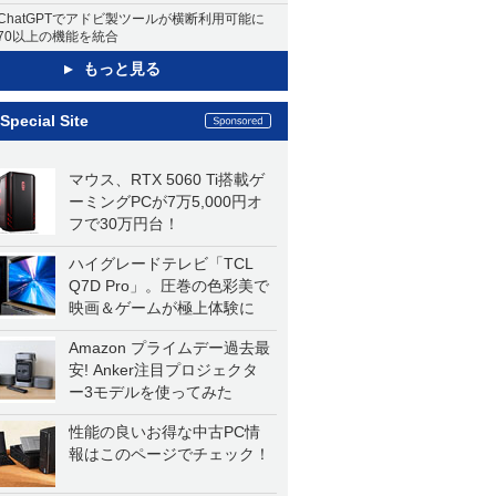
ChatGPTでアドビ製ツールが横断利用可能に
70以上の機能を統合
もっと見る
Special Site
マウス、RTX 5060 Ti搭載ゲ
ーミングPCが7万5,000円オ
フで30万円台！
ハイグレードテレビ「TCL
Q7D Pro」。圧巻の色彩美で
映画＆ゲームが極上体験に
Amazon プライムデー過去最
安! Anker注目プロジェクタ
ー3モデルを使ってみた
性能の良いお得な中古PC情
報はこのページでチェック！