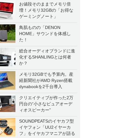
お値段そのままでメモリ倍
増！メモリ32GBの「お得な
ゲーミングノート」
鳥肌ものの「DENON
HOME」サウンドを体感し
た！
総合オーディオブランドに進
化するSHANLINGとは何者
か？
メモリ32GBでも予算内。産
経新聞社がAMD Ryzen搭載
dynabookを2千台導入
クリエイティブが作った2万
円台の“小さなピュアオーデ
ィオスピーカー”
SOUNDPEATSのイヤカフ型
イヤフォン「UU2イヤーカ
フ」をイヤカフマニアが語る