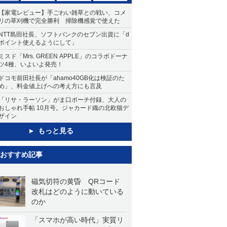
【家電レビュー】手ごわい雑草との戦い、コメ
リの草刈機で完全勝利 掃除機感覚で使えた
NTT島田社長、ソフトバンクのセブン出資に「d
ポイント使えるようにして」
ミスド「Mrs. GREEN APPLE」のコラボドーナ
ツ4種、いよいよ発売！
ドコモ前田社長が「ahamo40GB化は検証のた
め」、料金値上げへの考え方にも言及
「リサ・ラーソン」がま口ポーチ付録、大人の
おしゃれ手帖 10月号。ジャカード織の北欧猫デ
ザイン
もっと見る
おすすめ記事
磁気切符の黄昏 QRコード
改札はどのように動いている
のか
「スマホが高い時代」実質リ