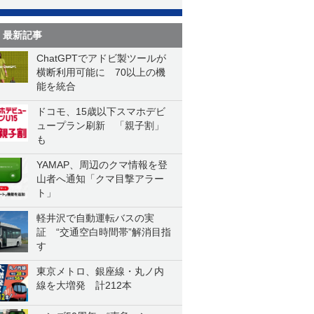
最新記事
ChatGPTでアドビ製ツールが
横断利用可能に 70以上の機
能を統合
ドコモ、15歳以下スマホデビ
ュープラン刷新 「親子割」
も
YAMAP、周辺のクマ情報を登
山者へ通知「クマ目撃アラー
ト」
軽井沢で自動運転バスの実
証 “交通空白時間帯”解消目指
す
東京メトロ、銀座線・丸ノ内
線を大増発 計212本