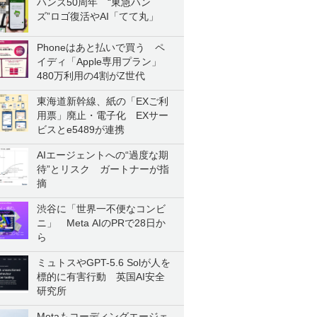
ハンズ50周年 “東急ハン
ズ”ロゴ復活やAI「てて丸」
Phoneはあと払いで買う ペ
イディ「Apple専用プラン」
480万利用の4割がZ世代
東海道新幹線、紙の「EXご利
用票」廃止・電子化 EXサー
ビスとe5489が連携
AIエージェントへの“過度な期
待”とリスク ガートナーが指
摘
渋谷に「世界一不便なコンビ
ニ」 Meta AIのPRで28日か
ら
ミュトスやGPT-5.6 Solが人を
標的に有害行動 英国AI安全
研究所
Metaもコーディングエージェ