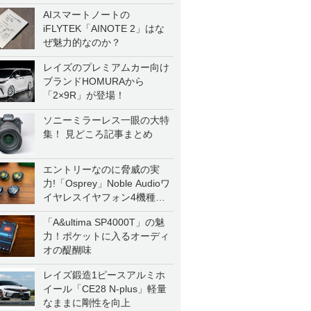
AIスマートノートの
iFLYTEK「AINOTE 2」はな
ぜ魅力的なのか？
レイズのプレミアムカー向け
ブランドHOMURAから
「2×9R」が登場！
ソニーミラーレス一眼の大特
集！ 見どころ記事まとめ
エントリーなのに脅威の実
力!「Osprey」Noble Audioワ
イヤレスイヤフォン4機種を
一気に聴く
「A&ultima SP4000T」の魅
力！ポケットに入るオーディ
オの醍醐味
レイズ鍛造1ピースアルミホ
イール「CE28 N-plus」軽量
なままに剛性を向上