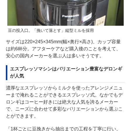
豆の投入口。「挽いて落とす」縦型ミルを採用
サイズは220×245×345mm(幅×奥行×高さ)、カップ容量
は約6杯分。アフターケアなど購入後のことを考えて、
安心の国内メーカーを選ぶ人は多いそうです。
エスプレッソマシンはバリエーション豊富なデロンギ
が人気
濃厚なエスプレッソからミルクを使ったアレンジメニュ
ーまで淹れることができるエスプレッソ式。なかでもデ
ロンギはコーヒー好きには絶大な人気を誇るメーカー
で、ニーズに合わせて多彩なバリエーションから選ぶこ
とができます。
「1杯ごとに豆挽きから抽出までの工程を丁寧に行い、