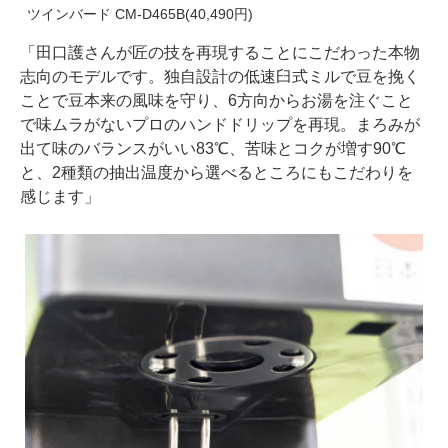
ツインバード CM-D465B(40,490円)
「田口護さんが匠の技を再現することにこだわった本物
志向のモデルです。独自設計の低速臼式ミルで豆を挽く
ことで豆本来の風味を守り、6方向からお湯を注ぐこと
で味ムラがないプロのハンドドリップを再現。まろみが
出て味のバランスがいい83℃、苦味とコクが増す90℃
と、2種類の抽出温度から選べるところにもこだわりを
感じます」