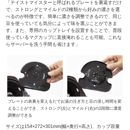
「テイストマイスターと呼ばれるプレートを裏返すだけ
で、ストロングとマイルドの2種類から好みの濃さを選
べるのが特徴です。簡単に濃さを調整できるので、同じ
豆を使っていても気分によって味を選ぶことができま
す。また、専用のカップトレイを設置することで、普段
使っているマグカップに直接淹れることも可能。これな
らサーバーを洗う手間も省けます」
プレートの表裏を変えるだでお湯の注ぎ方と豆の浸し時間を変
えることができ、ストロング(左)とマイルド(右)の2段階に濃度
調整ができる
サイズは154×272×301mm(幅×奥行×高さ)、カップ容量