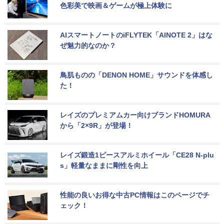
色彩美で映画＆ゲームが極上体験に
AIスマートノートのiFLYTEK「AINOTE 2」はな
ぜ魅力的なのか？
鳥肌ものの「DENON HOME」サウンドを体感し
た！
レイズのプレミアムカー向けブランドHOMURA
から「2×9R」が登場！
レイズ鍛造1ピースアルミホイール「CE28 N-plu
s」軽量なままに剛性を向上
性能の良いお得な中古PC情報はこのページでチ
ェック！