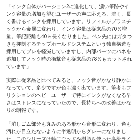
「インク自体がバージョン2に進化して、濃い筆跡やイ
ンク容量の増加を望むユーザーの声に応える、濃く、長
く書けるインクを採用しています。リフィルがプラスチ
ックから金属に変わり、インク容量は従来品の70％増
量。筆記距離も40％長くなりました。ペン先にはガタつ
きを抑制するチップホールドシステムという独自構造を
採用してブレを軽減していますし、内部パーツにバネを
追加してノック時の衝撃音も従来品の78％もカットされ
ています」
実際に従来品と比べてみると、ノック音がかなり静かに
なっていて、多少ですが色も濃く出ています。筆者もフ
リクションのヘビーユーザーで特にインクがなくなる早
さはストレスになっていたので、長持ちへの改善はかな
りの朗報です。
「消しゴム部分も丸みのある形から台形に変わり、色も
汚れが目立たないように半透明からグレーになりまし
た。このシリーズは軸にウッドや樹脂を使った高級ライ