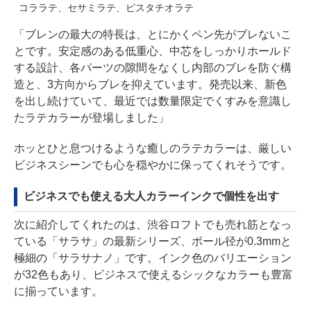
コララテ、セサミラテ、ピスタチオラテ
「ブレンの最大の特長は、とにかくペン先がブレないこ
とです。安定感のある低重心、中芯をしっかりホールド
する設計、各パーツの隙間をなくし内部のブレを防ぐ構
造と、3方向からブレを抑えています。発売以来、新色
を出し続けていて、最近では数量限定でくすみを意識し
たラテカラーが登場しました」
ホッとひと息つけるような癒しのラテカラーは、厳しい
ビジネスシーンでも心を穏やかに保ってくれそうです。
ビジネスでも使える大人カラーインクで個性を出す
次に紹介してくれたのは、渋谷ロフトでも売れ筋となっ
ている「サラサ」の最新シリーズ、ボール径が0.3mmと
極細の「サラサナノ」です。インク色のバリエーション
が32色もあり、ビジネスで使えるシックなカラーも豊富
に揃っています。