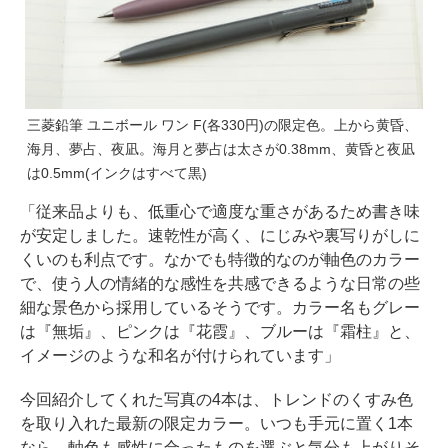
三菱鉛筆 ユニボール ワン F(各330円)の限定色。上から黄昏、
海月、夢占、夜凪。海月と夢占は太さが0.38mm、黄昏と夜凪
は0.5mm(インクはすべて黒)
「従来品よりも、低重心で適度な重さがあるため書き味
が安定しました。速乾性が高く、にじみや裏写りがしに
くいのも利点です。なかでも特徴的なのが軸色のカラー
で、使う人の情緒的な感性を共感できるような日常の些
細な景色から採用しているそうです。カラー名もグレー
は『無垢』、ピンクは『花霞』、ブルーは『霜柱』と、
イメージのような和名が付けられています」
今回紹介してくれた写真の4本は、トレンドのくすみ色
を取り入れた最新の限定カラー。いつも手元に置く1本
なら、軸色も感性に合ったものを選ぶと気分も上がりそ