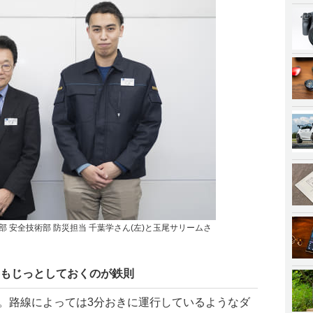
部 安全技術部 防災担当 千葉学さん(左)と玉尾サリームさ
客もじっとしておくのが鉄則
ロ。路線によっては3分おきに運行しているようなダ