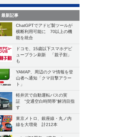
最新記事
ChatGPTでアドビ製ツールが
横断利用可能に 70以上の機
能を統合
ドコモ、15歳以下スマホデビ
ュープラン刷新 「親子割」
も
YAMAP、周辺のクマ情報を登
山者へ通知「クマ目撃アラー
ト」
軽井沢で自動運転バスの実
証 “交通空白時間帯”解消目指
す
東京メトロ、銀座線・丸ノ内
線を大増発 計212本