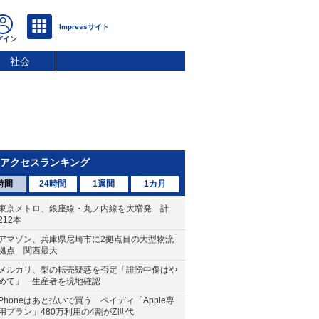
社会
アクセスランキング
時間
24時間
1週間
1カ月
東京メトロ、銀座線・丸ノ内線を大増発 計
212本
アマゾン、兵庫県尼崎市に2拠点目の大型物流
拠点 関西最大
メルカリ、梨の転売疑惑を否定「誹謗中傷はや
めて」 生産者を現地確認
Phoneはあと払いで買う ペイディ「Apple専
用プラン」480万利用の4割がZ世代