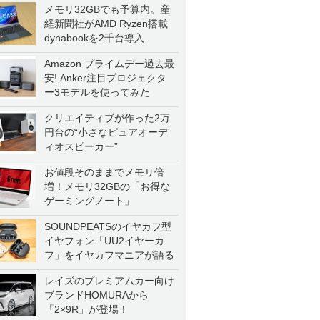
メモリ32GBでも予算内。産
経新聞社がAMD Ryzen搭載
dynabookを2千台導入
Amazon プライムデー過去最
安! Anker注目プロジェクタ
ー3モデルを使ってみた
クリエイティブが作った2万
円台の“小さなピュアオーデ
ィオスピーカー”
お値段そのままでメモリ倍
増！メモリ32GBの「お得な
ゲーミングノート」
SOUNDPEATSのイヤカフ型
イヤフォン「UU2イヤーカ
フ」をイヤカフマニアが語る
レイズのプレミアムカー向け
ブランドHOMURAから
「2×9R」が登場！