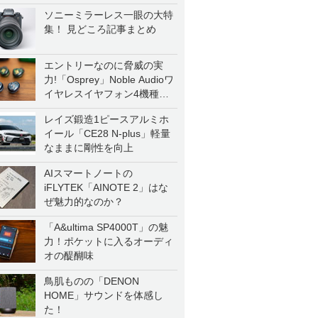
ソニーミラーレス一眼の大特
集！ 見どころ記事まとめ
エントリーなのに脅威の実
力!「Osprey」Noble Audioワ
イヤレスイヤフォン4機種を
一気に聴く
レイズ鍛造1ピースアルミホ
イール「CE28 N-plus」軽量
なままに剛性を向上
AIスマートノートの
iFLYTEK「AINOTE 2」はな
ぜ魅力的なのか？
「A&ultima SP4000T」の魅
力！ポケットに入るオーディ
オの醍醐味
鳥肌ものの「DENON
HOME」サウンドを体感し
た！