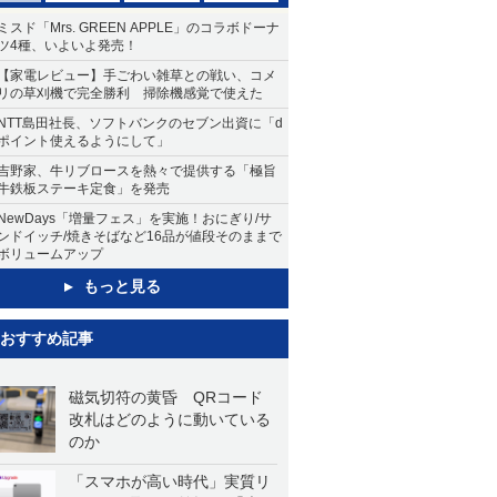
ミスド「Mrs. GREEN APPLE」のコラボドーナ
ツ4種、いよいよ発売！
【家電レビュー】手ごわい雑草との戦い、コメ
リの草刈機で完全勝利 掃除機感覚で使えた
NTT島田社長、ソフトバンクのセブン出資に「d
ポイント使えるようにして」
吉野家、牛リブロースを熱々で提供する「極旨
牛鉄板ステーキ定食」を発売
NewDays「増量フェス」を実施！おにぎり/サ
ンドイッチ/焼きそばなど16品が値段そのままで
ボリュームアップ
もっと見る
おすすめ記事
磁気切符の黄昏 QRコード
改札はどのように動いている
のか
「スマホが高い時代」実質リ