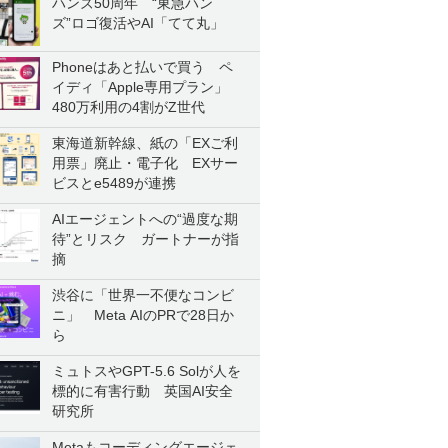
ハンズ50周年 “東急ハン
ズ”ロゴ復活やAI「てて丸」
Phoneはあと払いで買う ペ
イディ「Apple専用プラン」
480万利用の4割がZ世代
東海道新幹線、紙の「EXご利
用票」廃止・電子化 EXサー
ビスとe5489が連携
AIエージェントへの“過度な期
待”とリスク ガートナーが指
摘
渋谷に「世界一不便なコンビ
ニ」 Meta AIのPRで28日か
ら
ミュトスやGPT-5.6 Solが人を
標的に有害行動 英国AI安全
研究所
Metaもコーディングエージェ