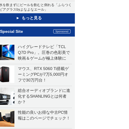
水を飲まずにビールを飲むと倒れる「ふらつく
ビアグラスbyよなよなエール」
もっと見る
Special Site
ハイグレードテレビ「TCL
Q7D Pro」。圧巻の色彩美で
映画＆ゲームが極上体験に
マウス、RTX 5060 Ti搭載ゲ
ーミングPCが7万5,000円オ
フで30万円台！
総合オーディオブランドに進
化するSHANLINGとは何者
か？
性能の良いお得な中古PC情
報はこのページでチェック！