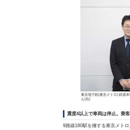
東京地下鉄(東京メトロ) 鉄道本
ん(右)
震度4以上で車両は停止。乗
9路線180駅を擁する東京メト