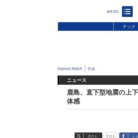
テック
Impress Watch
社会
ニュース
鹿島、直下型地震の上
体感
ポスト
リスト
シ