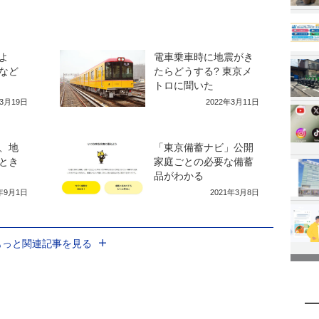
よ
電車乗車時に地震がき
など
たらどうする? 東京メ
トロに聞いた
年3月19日
2022年3月11日
、地
「東京備蓄ナビ」公開
とき
家庭ごとの必要な備蓄
品がわかる
9年9月1日
2021年3月8日
もっと関連記事を見る