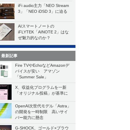
iFi audio主力「NEO Stream
3」「NEO iDSD 3」に迫る
AIスマートノートの
iFLYTEK「AINOTE 2」はな
ぜ魅力的なのか？
最新記事
Fire TVやEchoなどAmazonデ
バイスが安い アマゾン
「Summer Sale」
X、収益化プログラムを一新
「オリジナル投稿」が基準に
OpenAI次世代モデル「Astra」
の開発を一時制限 高いサイ
バー能力に懸念
G-SHOCK、ゴールド×ブラウ