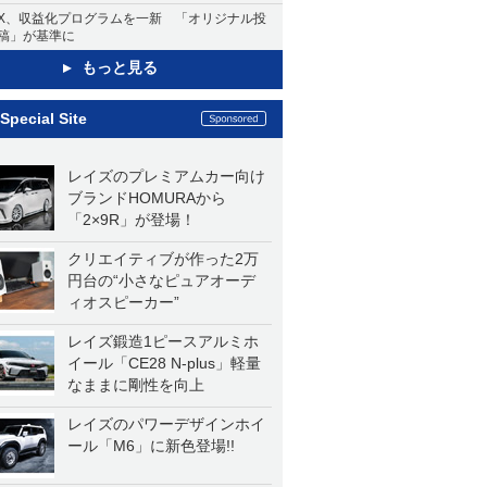
X、収益化プログラムを一新 「オリジナル投
稿」が基準に
もっと見る
Special Site
レイズのプレミアムカー向け
ブランドHOMURAから
「2×9R」が登場！
クリエイティブが作った2万
円台の“小さなピュアオーデ
ィオスピーカー”
レイズ鍛造1ピースアルミホ
イール「CE28 N-plus」軽量
なままに剛性を向上
レイズのパワーデザインホイ
ール「M6」に新色登場!!