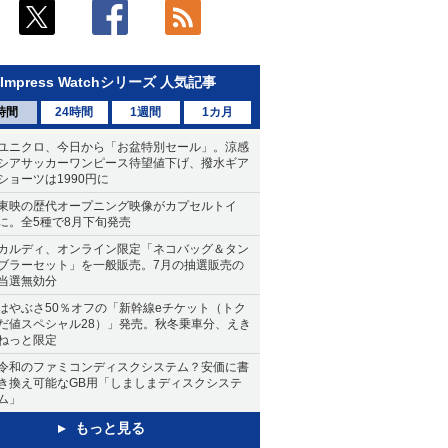
Impress Watchシリーズ 人気記事
時間
24時間
1週間
1カ月
ユニクロ、今日から「お盆特別セール」。涼感
シアサッカーワンピース待望値下げ、撥水ギア
ショーツは1990円に
東映の歴代オープニング映像がカプセルトイ
に。全5種で8月下旬発売
カルディ、オンライン限定「ネコバッグ＆タン
ブラーセット」を一般販売。7月の抽選販売の
当選無効分
はやぶさ50％オフの「新幹線eチケット（トク
だ値スペシャル28）」発売。秋冬乗車分、えき
ねっと限定
令和のファミコンディスクシステム？安価に書
き換え可能なGB用「しましまディスクシステ
ム」
もっと見る