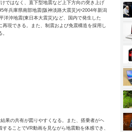
だけではなく、直下型地震など上下方向の突き上げ
5年兵庫県南部地震(阪神淡路大震災)や2004年新潟
太平洋沖地震(東日本大震災)など、国内で発生した
に再現できる。また、制震および免震構造を採用し
る。
験結果の共有が図りやすくなる。また、搭乗者がヘ
着することでVR動画を見ながら地震動を体感でき、