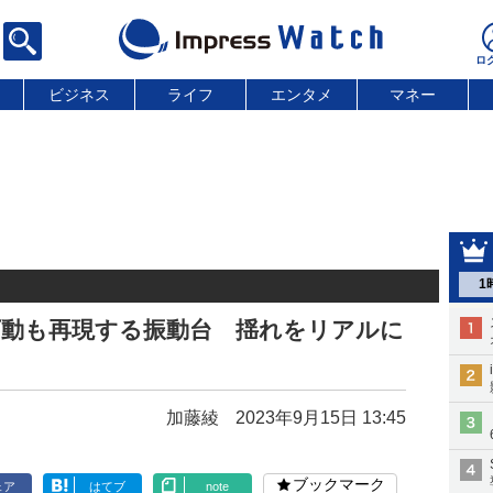
ビジネス
ライフ
エンタメ
マネー
1
下動も再現する振動台 揺れをリアルに
加藤綾
2023年9月15日 13:45
ブックマーク
ェア
はてブ
note