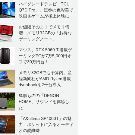
ハイグレードテレビ「TCL
Q7D Pro」。圧巻の色彩美で
映画＆ゲームが極上体験に
お値段そのままでメモリ倍
増！メモリ32GBの「お得な
ゲーミングノート」
マウス、RTX 5060 Ti搭載ゲ
ーミングPCが7万5,000円オ
フで30万円台！
メモリ32GBでも予算内。産
経新聞社がAMD Ryzen搭載
dynabookを2千台導入
鳥肌ものの「DENON
HOME」サウンドを体感し
た！
「A&ultima SP4000T」の魅
力！ポケットに入るオーディ
オの醍醐味