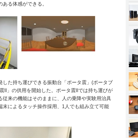
のある体感ができる。
発した持ち運びできる振動台「ポータ震」(ポータブ
震II」の供用を開始した。ポータ震IIでは持ち運びが
る従来の機能はそのままに、人の乗降や実験用治具
端末によるタッチ操作採用、1人でも組み立て可能