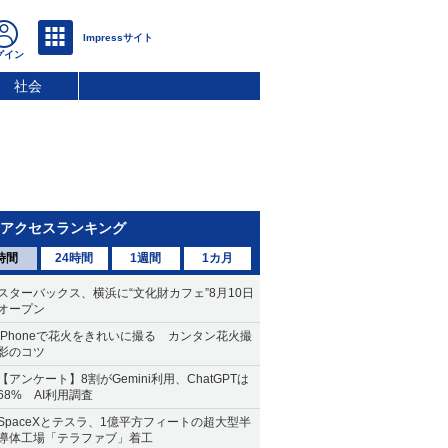
社会
アクセスランキング
時間
24時間
1週間
1カ月
スターバックス、横浜に“文化財カフェ”8月10日
オープン
iPhoneで花火をきれいに撮る カンタン花火撮
影のコツ
【アンケート】8割がGemini利用、ChatGPTは
68% AI利用調査
SpaceXとテスラ、1億平方フィートの超大型半
導体工場「テラファブ」着工