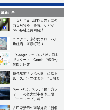
最新記事
「なりすまし詐欺広告」に強
力な対策を 警察庁などが
SNS各社に共同要請
ユニクロ、京都にグローバル
旗艦店 河原町通り
「Googleマップに相談」日本
でスタート Geminiで複雑な
質問に回答
博多駅前「明治公園」に飲食
店・スパ・立体園路 7日開園
SpaceXとテスラ、1億平方フ
ィートの超大型半導体工場
「テラファブ」着工
古民家活用の商業施設「新綱