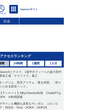
社会
アクセスランキング
時間
24時間
1週間
1カ月
SpaceXとテスラ、1億平方フィートの超大型半
導体工場「テラファブ」着工
キングジム、防災アイテム「着る布団」「折り
たためる防災ベッド」
【アンケート】8割がGemini利用、ChatGPTは
68% AI利用調査
デザインも機能も多彩なサンダル コロンビ
ア・KEEN・Teva・HOKA・OOFOS