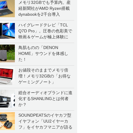
メモリ32GBでも予算内。産
経新聞社がAMD Ryzen搭載
dynabookを2千台導入
ハイグレードテレビ「TCL
Q7D Pro」。圧巻の色彩美で
映画＆ゲームが極上体験に
鳥肌ものの「DENON
HOME」サウンドを体感し
た！
お値段そのままでメモリ倍
増！メモリ32GBの「お得な
ゲーミングノート」
総合オーディオブランドに進
化するSHANLINGとは何者
か？
SOUNDPEATSのイヤカフ型
イヤフォン「UU2イヤーカ
フ」をイヤカフマニアが語る