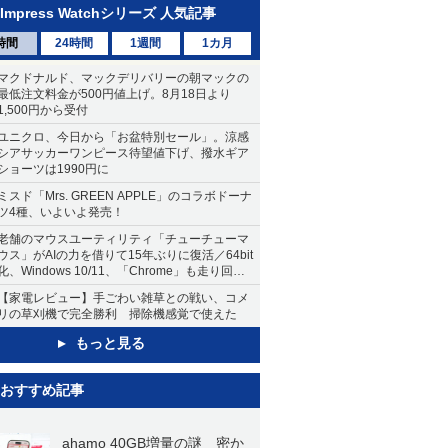
Impress Watchシリーズ 人気記事
時間
24時間
1週間
1カ月
マクドナルド、マックデリバリーの朝マックの
最低注文料金が500円値上げ。8月18日より
1,500円から受付
ユニクロ、今日から「お盆特別セール」。涼感
シアサッカーワンピース待望値下げ、撥水ギア
ショーツは1990円に
ミスド「Mrs. GREEN APPLE」のコラボドーナ
ツ4種、いよいよ発売！
老舗のマウスユーティリティ「チューチューマ
ウス」がAIの力を借りて15年ぶりに復活／64bit
化、Windows 10/11、「Chrome」も走り回
る。復活記念で2026年末まで500円
【家電レビュー】手ごわい雑草との戦い、コメ
リの草刈機で完全勝利 掃除機感覚で使えた
もっと見る
おすすめ記事
ahamo 40GB増量の謎 密か