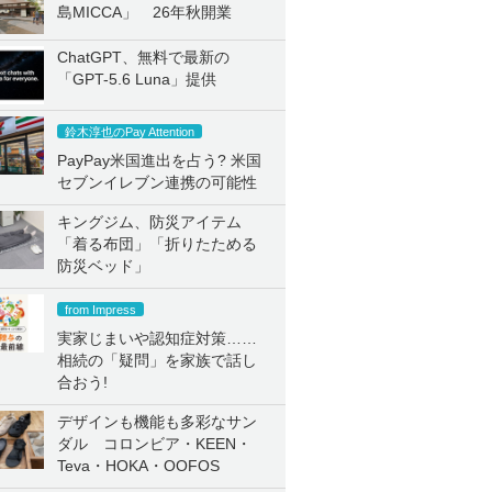
島MICCA」 26年秋開業
ChatGPT、無料で最新の
「GPT-5.6 Luna」提供
鈴木淳也のPay Attention
PayPay米国進出を占う? 米国
セブンイレブン連携の可能性
キングジム、防災アイテム
「着る布団」「折りたためる
防災ベッド」
from Impress
実家じまいや認知症対策……
相続の「疑問」を家族で話し
合おう!
デザインも機能も多彩なサン
ダル コロンビア・KEEN・
Teva・HOKA・OOFOS