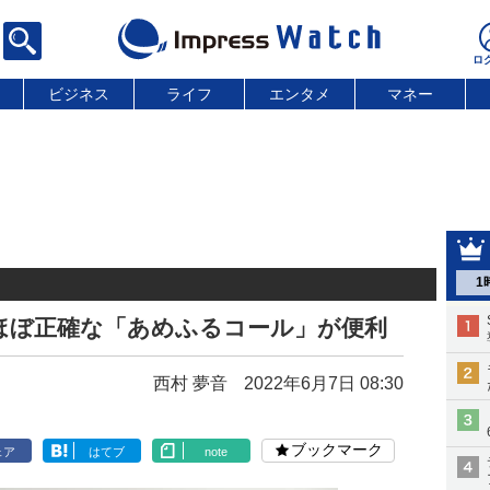
ビジネス
ライフ
エンタメ
マネー
1
ほぼ正確な「あめふるコール」が便利
西村 夢音
2022年6月7日 08:30
ブックマーク
ェア
はてブ
note