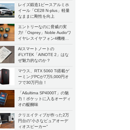
レイズ鍛造1ピースアルミホ
イール「CE28 N-plus」軽量
なままに剛性を向上
エントリーなのに脅威の実
力!「Osprey」Noble Audioワ
イヤレスイヤフォン4機種を
一気に聴く
AIスマートノートの
iFLYTEK「AINOTE 2」はな
ぜ魅力的なのか？
マウス、RTX 5060 Ti搭載ゲ
ーミングPCが7万5,000円オ
フで30万円台！
「A&ultima SP4000T」の魅
力！ポケットに入るオーディ
オの醍醐味
クリエイティブが作った2万
円台の“小さなピュアオーデ
ィオスピーカー”