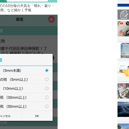
での10分毎の天気を「晴れ・曇り・
い雨」など細かく予報