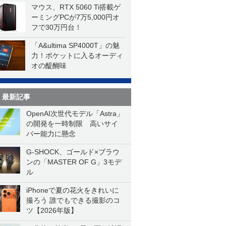
マウス、RTX 5060 Ti搭載ゲ
ーミングPCが7万5,000円オ
フで30万円台！
「A&ultima SP4000T」の魅
力！ポケットに入るオーディ
オの醍醐味
最新記事
OpenAI次世代モデル「Astra」
の開発を一時制限 高いサイ
バー能力に懸念
G-SHOCK、ゴールド×ブラウ
ンの「MASTER OF G」3モデ
ル
iPhoneで夏の花火をきれいに
撮ろう 誰でもできる撮影のコ
ツ【2026年版】