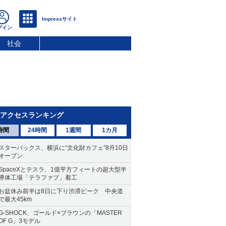
社会
アクセスランキング
時間
24時間
1週間
1カ月
スターバックス、横浜に“文化財カフェ”8月10日
オープン
SpaceXとテスラ、1億平方フィートの超大型半
導体工場「テラファブ」着工
お盆休み前半は8日に下り渋滞ピーク 中央道
で最大45km
G-SHOCK、ゴールド×ブラウンの「MASTER
OF G」3モデル