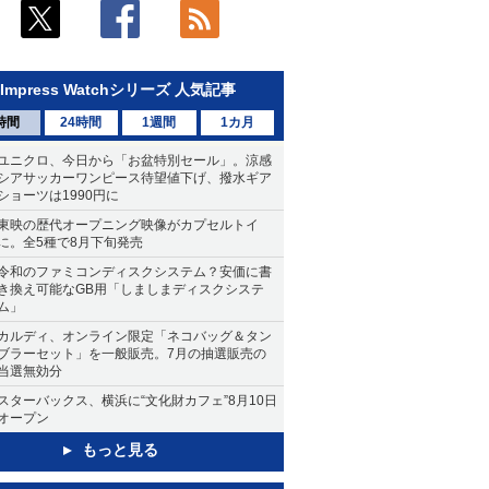
Impress Watchシリーズ 人気記事
時間
24時間
1週間
1カ月
ユニクロ、今日から「お盆特別セール」。涼感
シアサッカーワンピース待望値下げ、撥水ギア
ショーツは1990円に
東映の歴代オープニング映像がカプセルトイ
に。全5種で8月下旬発売
令和のファミコンディスクシステム？安価に書
き換え可能なGB用「しましまディスクシステ
ム」
カルディ、オンライン限定「ネコバッグ＆タン
ブラーセット」を一般販売。7月の抽選販売の
当選無効分
スターバックス、横浜に“文化財カフェ”8月10日
オープン
もっと見る