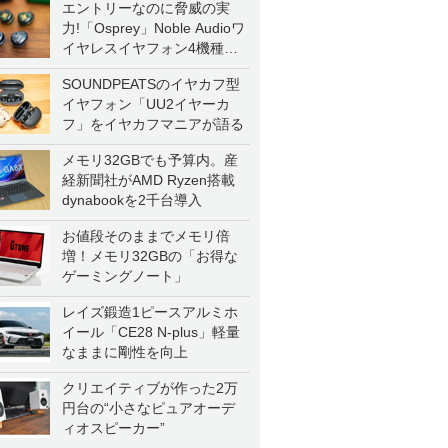
エントリーなのに脅威の実
力!「Osprey」Noble Audioワ
イヤレスイヤフォン4機種を
一気に聴く
SOUNDPEATSのイヤカフ型
イヤフォン「UU2イヤーカ
フ」をイヤカフマニアが語る
メモリ32GBでも予算内。産
経新聞社がAMD Ryzen搭載
dynabookを2千台導入
お値段そのままでメモリ倍
増！メモリ32GBの「お得な
ゲーミングノート」
レイズ鍛造1ピースアルミホ
イール「CE28 N-plus」軽量
なままに剛性を向上
クリエイティブが作った2万
円台の“小さなピュアオーデ
ィオスピーカー”