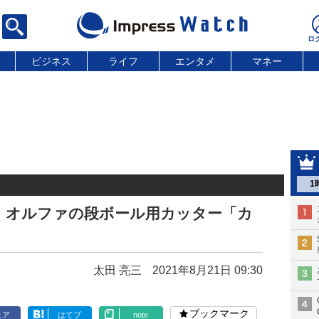
ビジネス
ライフ
エンタメ
マネー
1
、オルファの段ボール用カッター「カ
太田 亮三
2021年8月21日 09:30
ブックマーク
ェア
はてブ
note