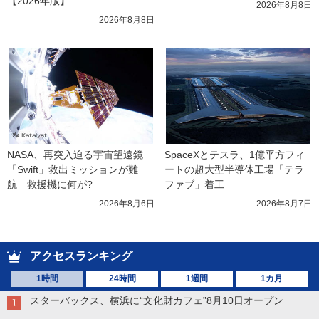
【2026年版】
2026年8月8日
2026年8月8日
NASA、再突入迫る宇宙望遠鏡
SpaceXとテスラ、1億平方フィ
「Swift」救出ミッションが難
ートの超大型半導体工場「テラ
航　救援機に何が?
ファブ」着工
2026年8月6日
2026年8月7日
アクセスランキング
1時間
24時間
1週間
1カ月
スターバックス、横浜に“文化財カフェ”8月10日オープン