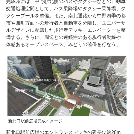
完成時には、中野駅北側のバスやタクシーなどの自動車
交通処理空間として、バス乗降場やタクシー乗降場、タ
クシープールを整備。また、南北通路から中野四季の都
市や囲町方面への歩行者と自動車を分離し、ユニバーサ
ルデザインに配慮した歩行者デッキ・エレベーターを整
備する。さらに、周辺との連続性のある歩行者動線や一
体感あるオープンスペース、みどりの確保を行なう。
新北口駅前広場完成イメージ
新北口駅前広場のエントランスデッキの延長は約28m、