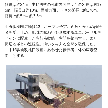
幅員は約24m、中野四季の都市方面デッキの延長は約17
5m、幅員は約10m、囲町方面デッキの延長は約170m、
幅員は約5m～約7.5m。
中野駅桃園広場は12月オープン予定。西改札からの歩行
者を受け止め、地域の賑わいを形成するユニバーサルデ
ザインに配慮した歩行者動線・空間を整備する。また、
周辺地域との連続性、潤いを与える空間を確保した、
「中野駅新改札口設置にあわせた歩行者主体の広場空
間」とする。