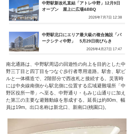
中野駅新改札直結「アトレ中野」12月9日
オープン　屋上に広場&BBQ
2026年7月7日 12:38
中野駅北口にエリア最大級の複合施設「パ
ークシティ中野」　5月29日街びらき
2026年4月27日 17:47
南北通路は、中野駅周辺の回遊性の向上を目的とした中
野三丁目と四丁目をつなぐ歩行者専用道路。駅舎、駅ビ
ルと一体構造で、2階部分で西改札と接続する。災害時
には中央線南側から駅北側に位置する広域避難場所「中
野区役所一帯」へ至る、中野通り・もみじ山通りに加え
た第三の主要な避難動線を形成する。延長は約80m、幅
員は19m。出口名称は新北口、新南口(桃園口)。