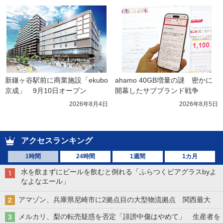
新鎌ヶ谷駅前に商業施設「ekubo
ahamo 40GB増量の謎　密かに
京成」　9月10日オープン
開幕したサブブランド戦争
2026年8月4日
2026年8月5日
アクセスランキング
1時間
24時間
1週間
1カ月
水を飲まずにビールを飲むと倒れる「ふらつくビアグラスbyよ
なよなエール」
アマゾン、兵庫県尼崎市に2拠点目の大型物流拠点 関西最大
メルカリ、梨の転売疑惑を否定「誹謗中傷はやめて」 生産者を