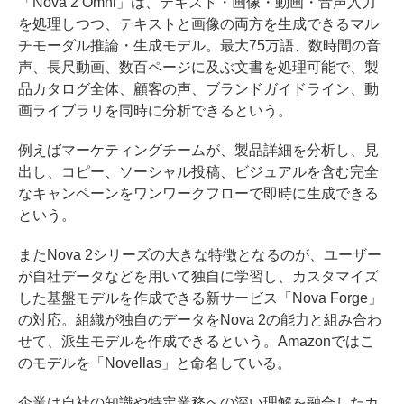
「Nova 2 Omni」は、テキスト・画像・動画・音声入力
を処理しつつ、テキストと画像の両方を生成できるマル
チモーダル推論・生成モデル。最大75万語、数時間の音
声、長尺動画、数百ページに及ぶ文書を処理可能で、製
品カタログ全体、顧客の声、ブランドガイドライン、動
画ライブラリを同時に分析できるという。
例えばマーケティングチームが、製品詳細を分析し、見
出し、コピー、ソーシャル投稿、ビジュアルを含む完全
なキャンペーンをワンワークフローで即時に生成できる
という。
またNova 2シリーズの大きな特徴となるのが、ユーザー
が自社データなどを用いて独自に学習し、カスタマイズ
した基盤モデルを作成できる新サービス「Nova Forge」
の対応。組織が独自のデータをNova 2の能力と組み合わ
せて、派生モデルを作成できるという。Amazonではこ
のモデルを「Novellas」と命名している。
企業は自社の知識や特定業務への深い理解を融合したカ