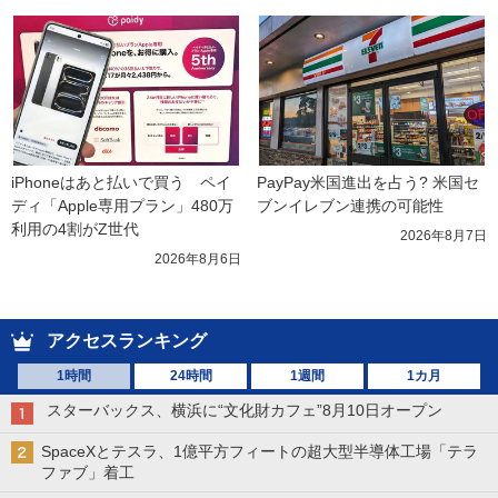
iPhoneはあと払いで買う　ペイ
PayPay米国進出を占う? 米国セ
ディ「Apple専用プラン」480万
ブンイレブン連携の可能性
利用の4割がZ世代
2026年8月7日
2026年8月6日
アクセスランキング
1時間
24時間
1週間
1カ月
スターバックス、横浜に“文化財カフェ”8月10日オープン
SpaceXとテスラ、1億平方フィートの超大型半導体工場「テラ
ファブ」着工