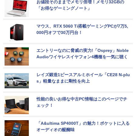
お値段そのままでメモリ倍増！メモリ32GBの
「お得なゲーミングノート」
マウス、RTX 5060 Ti搭載ゲーミングPCが7万5,
000円オフで30万円台！
エントリーなのに脅威の実力!「Osprey」Noble 
Audioワイヤレスイヤフォン4機種を一気に聴く
レイズ鍛造1ピースアルミホイール「CE28 N-plu
s」軽量なままに剛性を向上
性能の良いお得な中古PC情報はこのページでチ
ェック！
「A&ultima SP4000T」の魅力！ポケットに入る
オーディオの醍醐味