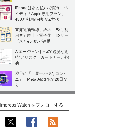
iPhoneはあと払いで買う ペ
イディ「Apple専用プラン」
480万利用の4割がZ世代
東海道新幹線、紙の「EXご利
用票」廃止・電子化 EXサー
ビスとe5489が連携
AIエージェントへの“過度な期
待”とリスク ガートナーが指
摘
渋谷に「世界一不便なコンビ
ニ」 Meta AIのPRで28日か
ら
Impress Watch をフォローする