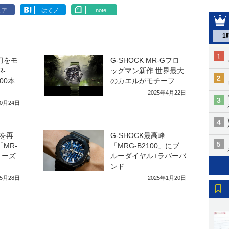
ェア
はてブ
note
1
本刀をモ
G-SHOCK MR-Gフロ
-
ッグマン新作 世界最大
00本
のカエルがモチーフ
2025年4月22日
10月24日
を再
G-SHOCK最高峰
「MR-
「MRG-B2100」にブ
リーズ
ルーダイヤル+ラバーバ
ンド
年5月28日
2025年1月20日