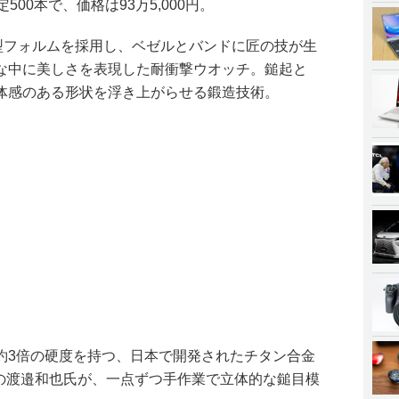
00本で、価格は93万5,000円。
角型フォルムを採用し、ベゼルとバンドに匠の技が生
な中に美しさを表現した耐衝撃ウオッチ。鎚起と
体感のある形状を浮き上がらせる鍛造技術。
約3倍の硬度を持つ、日本で開発されたチタン合金
人の渡邉和也氏が、一点ずつ手作業で立体的な鎚目模