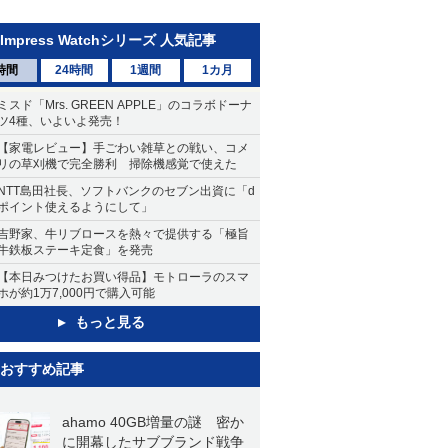
Impress Watchシリーズ 人気記事
時間
24時間
1週間
1カ月
ミスド「Mrs. GREEN APPLE」のコラボドーナ
ツ4種、いよいよ発売！
【家電レビュー】手ごわい雑草との戦い、コメ
リの草刈機で完全勝利 掃除機感覚で使えた
NTT島田社長、ソフトバンクのセブン出資に「d
ポイント使えるようにして」
吉野家、牛リブロースを熱々で提供する「極旨
牛鉄板ステーキ定食」を発売
【本日みつけたお買い得品】モトローラのスマ
ホが約1万7,000円で購入可能
もっと見る
おすすめ記事
ahamo 40GB増量の謎 密か
に開幕したサブブランド戦争