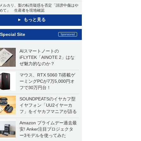
メルカリ、梨の転売疑惑を否定「誹謗中傷はや
めて」 生産者を現地確認
もっと見る
Special Site
AIスマートノートの
iFLYTEK「AINOTE 2」はな
ぜ魅力的なのか？
マウス、RTX 5060 Ti搭載ゲ
ーミングPCが7万5,000円オ
フで30万円台！
SOUNDPEATSのイヤカフ型
イヤフォン「UU2イヤーカ
フ」をイヤカフマニアが語る
Amazon プライムデー過去最
安! Anker注目プロジェクタ
ー3モデルを使ってみた