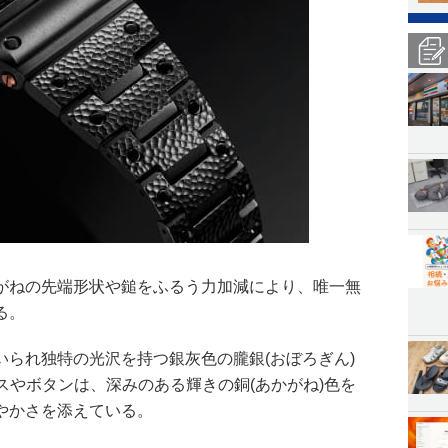
がねの先端形状や鎚をふるう力加減により、唯一無
る。
いられ独特の光沢を持つ銀灰色の朧銀(おぼろぎん)
スやボタンは、深みのある輝きの銅(あかがね)色を
やかさを添えている。