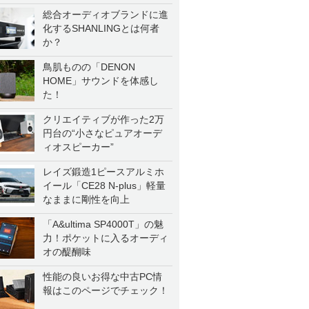
一気に聴く
総合オーディオブランドに進
化するSHANLINGとは何者
か？
鳥肌ものの「DENON
HOME」サウンドを体感し
た！
クリエイティブが作った2万
円台の“小さなピュアオーデ
ィオスピーカー”
レイズ鍛造1ピースアルミホ
イール「CE28 N-plus」軽量
なままに剛性を向上
「A&ultima SP4000T」の魅
力！ポケットに入るオーディ
オの醍醐味
性能の良いお得な中古PC情
報はこのページでチェック！