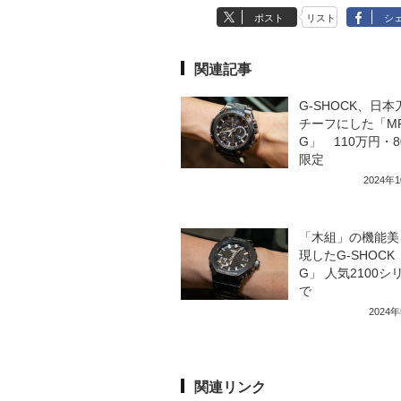
ポスト
リスト
シ
関連記事
G-SHOCK、日
チーフにした「MR
G」 110万円・8
限定
2024年
「木組」の機能美
現したG-SHOCK
G」 人気2100シ
で
2024
関連リンク