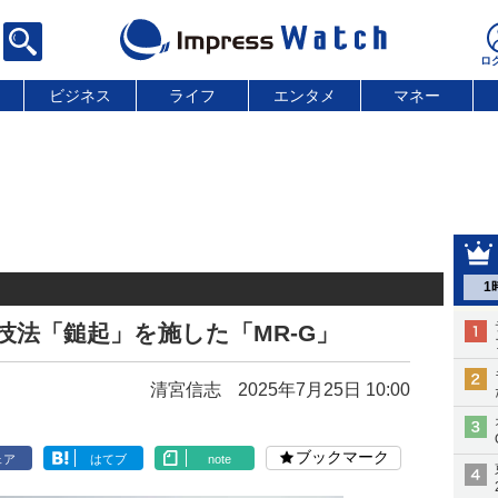
ビジネス
ライフ
エンタメ
マネー
1
統技法「鎚起」を施した「MR-G」
清宮信志
2025年7月25日 10:00
ブックマーク
ェア
はてブ
note