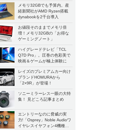
メモリ32GBでも予算内。産
経新聞社がAMD Ryzen搭載
dynabookを2千台導入
お値段そのままでメモリ倍
増！メモリ32GBの「お得な
ゲーミングノート」
ハイグレードテレビ「TCL
Q7D Pro」。圧巻の色彩美で
映画＆ゲームが極上体験に
レイズのプレミアムカー向け
ブランドHOMURAから
「2×9R」が登場！
ソニーミラーレス一眼の大特
集！ 見どころ記事まとめ
エントリーなのに脅威の実
力!「Osprey」Noble Audioワ
イヤレスイヤフォン4機種を