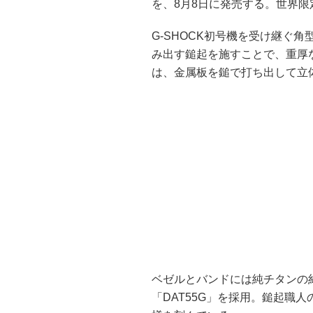
を、8月8日に発売する。世界限定5
G-SHOCK初号機を受け継ぐ
み出す鎚起を施すことで、重厚
は、金属板を鎚で打ち出して立
ベゼルとバンドには純チタンの
「DAT55G」を採用。鎚起職