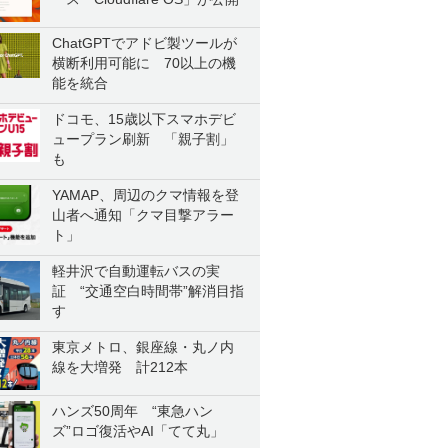
ChatGPTでアドビ製ツールが
横断利用可能に 70以上の機
能を統合
ドコモ、15歳以下スマホデビ
ュープラン刷新 「親子割」
も
YAMAP、周辺のクマ情報を登
山者へ通知「クマ目撃アラー
ト」
軽井沢で自動運転バスの実
証 “交通空白時間帯”解消目指
す
東京メトロ、銀座線・丸ノ内
線を大増発 計212本
ハンズ50周年 “東急ハン
ズ”ロゴ復活やAI「てて丸」