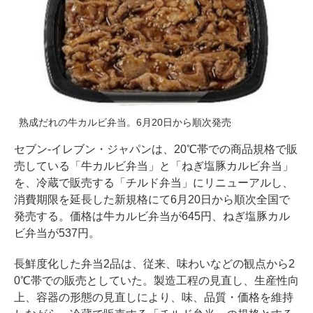
熟成だれの牛カルビ弁当。6月20日から順次発売
セブン‐イレブン・ジャパンは、20℃帯での商品規格で販
売している「牛カルビ弁当」と「ねぎ塩豚カルビ弁当」
を、冷蔵で販売する「チルド弁当」にリニューアルし、
消費期限を延長した新規格にて6月20日から順次全国で
発売する。価格は牛カルビ弁当が645円、ねぎ塩豚カル
ビ弁当が537円。
長鮮度化した弁当2品は、従来、味わいなどの観点から2
0℃帯での販売としていた。製造工程の見直し、生産性向
上、容器の形態の見直しにより、味、品質・価格を維持