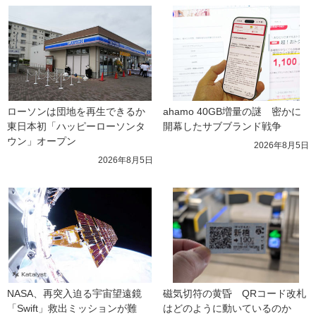
ローソンは団地を再生できるか 
ahamo 40GB増量の謎　密かに
東日本初「ハッピーローソンタ
開幕したサブブランド戦争
ウン」オープン
2026年8月5日
2026年8月5日
NASA、再突入迫る宇宙望遠鏡
磁気切符の黄昏　QRコード改札
「Swift」救出ミッションが難
はどのように動いているのか