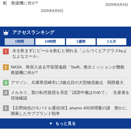
航　救援機に何が?
2026年8月4日
2026年8月6日
アクセスランキング
1時間
24時間
1週間
1カ月
水を飲まずにビールを飲むと倒れる「ふらつくビアグラスbyよ
なよなエール」
NASA、再突入迫る宇宙望遠鏡「Swift」救出ミッションが難航
救援機に何が?
アマゾン、兵庫県尼崎市に2拠点目の大型物流拠点 関西最大
メルカリ、梨の転売疑惑を否定「誹謗中傷はやめて」 生産者を
現地確認
【石野純也のモバイル通信SE】ahamo 40GB増量の謎 密かに
開幕したサブブランド戦争
もっと見る